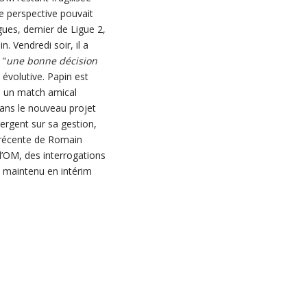
e perspective pouvait
es, dernier de Ligue 2,
. Vendredi soir, il a
 "
une bonne décision
évolutive. Papin est
e un match amical
 dans le nouveau projet
mergent sur sa gestion,
e récente de Romain
à l’OM, des interrogations
i maintenu en intérim