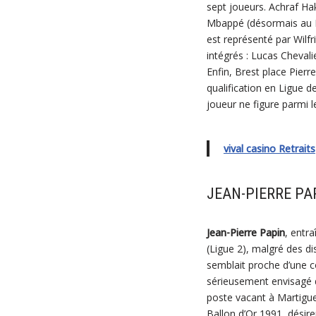
sept joueurs. Achraf H
Mbappé (désormais au R
est représenté par Wilf
intégrés : Lucas Chevali
Enfin, Brest place Pier
qualification en Ligue d
joueur ne figure parmi 
vival casino Retraits
JEAN-PIERRE PA
Jean-Pierre Papin
, entr
(Ligue 2), malgré des d
semblait proche d’une c
sérieusement envisagé de
poste vacant à Martigue
Ballon d’Or 1991, désire