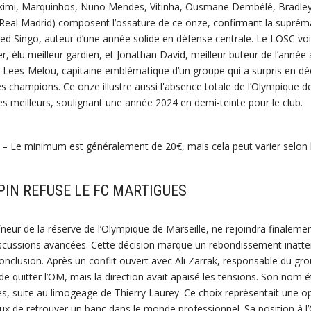
akimi, Marquinhos, Nuno Mendes, Vitinha, Ousmane Dembélé, Bradley 
eal Madrid) composent l’ossature de ce onze, confirmant la suprém
ried Singo, auteur d’une année solide en défense centrale. Le LOSC voi
er, élu meilleur gardien, et Jonathan David, meilleur buteur de l’année 
re Lees-Melou, capitaine emblématique d’un groupe qui a surpris en d
es champions. Ce onze illustre aussi l'absence totale de l’Olympique d
les meilleurs, soulignant une année 2024 en demi-teinte pour le club.
– Le minimum est généralement de 20€, mais cela peut varier selon 
PIN REFUSE LE FC MARTIGUES
aîneur de la réserve de l’Olympique de Marseille, ne rejoindra finaleme
iscussions avancées. Cette décision marque un rebondissement inatte
onclusion. Après un conflit ouvert avec Ali Zarrak, responsable du gro
 quitter l’OM, mais la direction avait apaisé les tensions. Son nom é
s, suite au limogeage de Thierry Laurey. Ce choix représentait une op
ux de retrouver un banc dans le monde professionnel. Sa position à l’