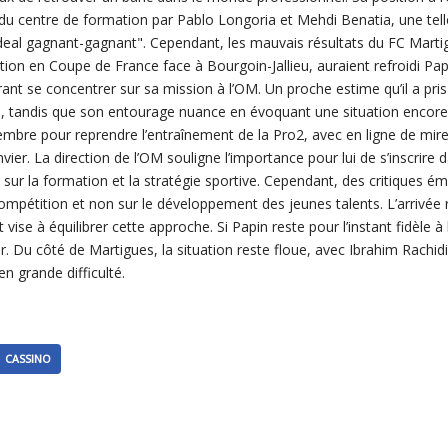
 du centre de formation par Pablo Longoria et Mehdi Benatia, une tell
al gagnant-gagnant". Cependant, les mauvais résultats du FC Martigu
on en Coupe de France face à Bourgoin-Jallieu, auraient refroidi Papin
érant se concentrer sur sa mission à l’OM. Un proche estime qu’il a pris
", tandis que son entourage nuance en évoquant une situation encore 
embre pour reprendre l’entraînement de la Pro2, avec en ligne de mir
vier. La direction de l’OM souligne l’importance pour lui de s’inscrire
t sur la formation et la stratégie sportive. Cependant, des critiques é
compétition et non sur le développement des jeunes talents. L’arrivé
t vise à équilibrer cette approche. Si Papin reste pour l’instant fidèle 
r. Du côté de Martigues, la situation reste floue, avec Ibrahim Rachid
en grande difficulté.
CASSINO