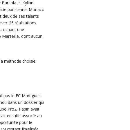
Barcola et Kylian
atie parisienne. Monaco
t deux de ses talents
avec 25 réalisations.
écrochant une
e Marseille, dont aucun
la méthode choisie.
nt pas le FC Martigues
ndu dans un dossier qui
upe Pro2, Papin avait
tait ensuite associé au
portunité pour le
OM restant fragilisée