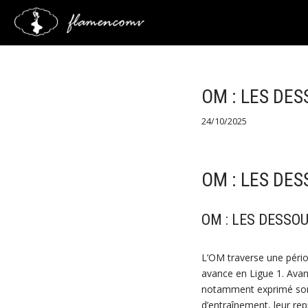
Saltar
al
contenido
OM : LES DE
24/10/2025
OM : LES DE
OM : LES DESSO
L’OM traverse une pério
avance en Ligue 1. Avant
notamment exprimé so
d’entraînement, leur re