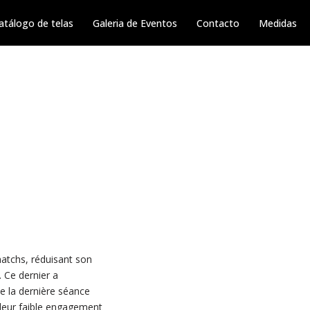
atálogo de telas
Galeria de Eventos
Contacto
Medidas
matchs, réduisant son
. Ce dernier a
e la dernière séance
 leur faible engagement