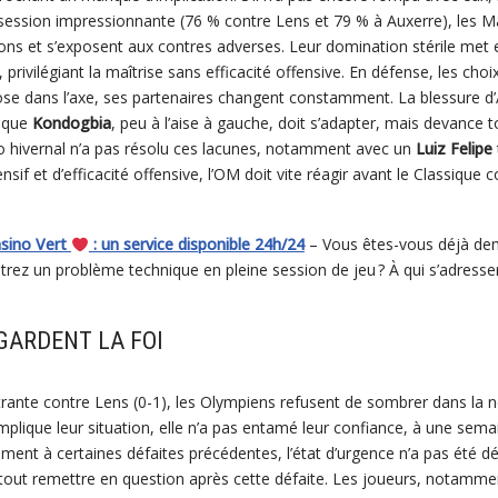
session impressionnante (76 % contre Lens et 79 % à Auxerre), les Mar
ions et s’exposent aux contres adverses. Leur domination stérile met
privilégiant la maîtrise sans efficacité offensive. En défense, les choix
se dans l’axe, ses partenaires changent constamment. La blessure d
s que
Kondogbia
, peu à l’aise à gauche, doit s’adapter, mais devance 
to hivernal n’a pas résolu ces lacunes, notamment avec un
Luiz Felipe
nsif et d’efficacité offensive, l’OM doit vite réagir avant le Classique c
asino Vert
: un service disponible 24h/24
– Vous êtes-vous déjà dem
rez un problème technique en pleine session de jeu ? À qui s’adresser 
GARDENT LA FOI
trante contre Lens (0-1), les Olympiens refusent de sombrer dans la né
lique leur situation, elle n’a pas entamé leur confiance, à une sem
rement à certaines défaites précédentes, l’état d’urgence n’a pas été d
tout remettre en question après cette défaite. Les joueurs, notamm