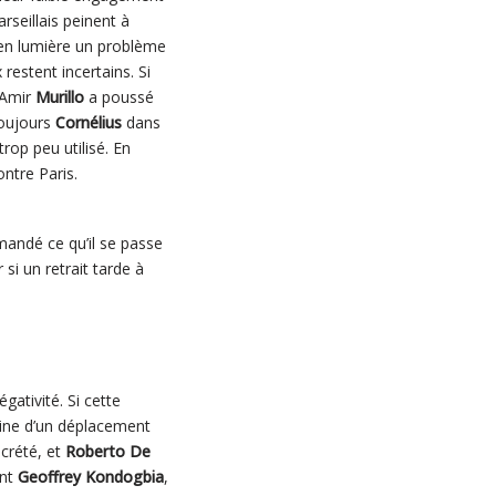
seillais peinent à
 en lumière un problème
 restent incertains. Si
’Amir
Murillo
a poussé
toujours
Cornélius
dans
trop peu utilisé. En
ontre Paris.
andé ce qu’il se passe
si un retrait tarde à
gativité. Si cette
aine d’un déplacement
écrété, et
Roberto De
ent
Geoffrey Kondogbia
,