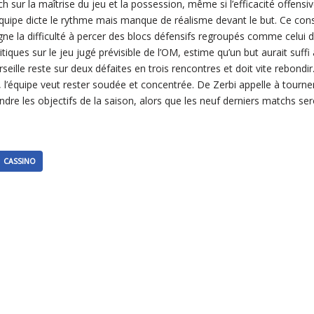
h sur la maîtrise du jeu et la possession, même si l’efficacité offensive
équipe dicte le rythme mais manque de réalisme devant le but. Ce cons
uligne la difficulté à percer des blocs défensifs regroupés comme celui 
ritiques sur le jeu jugé prévisible de l’OM, estime qu’un but aurait suff
eille reste sur deux défaites en trois rencontres et doit vite rebondir
 l’équipe veut rester soudée et concentrée. De Zerbi appelle à tourner
ndre les objectifs de la saison, alors que les neuf derniers matchs sero
CASSINO