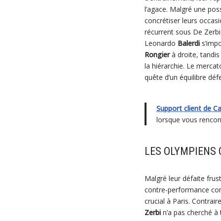
l’agace. Malgré une pos
concrétiser leurs occas
récurrent sous De Zerbi, 
Leonardo
Balerdi
s’impo
Rongier
à droite, tandi
la hiérarchie. Le merca
quête d’un équilibre défe
Support client de C
lorsque vous rencont
LES OLYMPIENS 
Malgré leur défaite frus
contre-performance comp
crucial à Paris. Contrai
Zerbi
n’a pas cherché à 