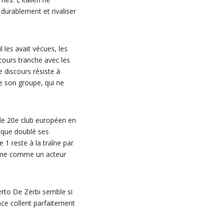
durablement et rivaliser
 les avait vécues, les
cours tranche avec les
ce discours résiste à
e son groupe, qui ne
le 20e club européen en
s que doublé ses
 1 reste à la traîne par
firme comme un acteur
berto De Zerbi semble si
ence collent parfaitement