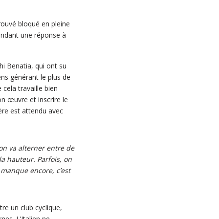
rouvé bloqué en pleine
tendant une réponse à
i Benatia, qui ont su
ens générant le plus de
cela travaille bien
n œuvre et inscrire le
 ère est attendu avec
on va alterner entre de
a hauteur. Parfois, on
s manque encore, c’est
re un club cyclique,
es. L’Italien ne