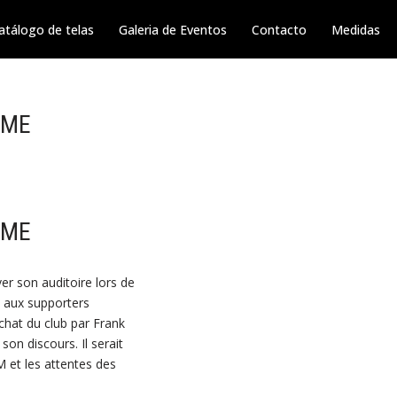
atálogo de telas
Galeria de Eventos
Contacto
Medidas
RME
RME
ver son auditoire lors de
e aux supporters
achat du club par Frank
son discours. Il serait
M et les attentes des