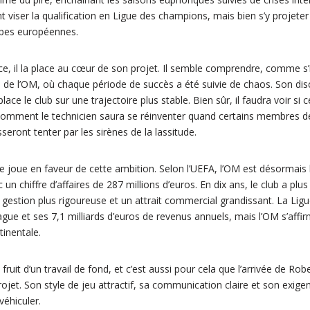
viser la qualification en Ligue des champions, mais bien s’y projeter 
ipes européennes.
, il la place au cœur de son projet. Il semble comprendre, comme s’il
s de l’OM, où chaque période de succès a été suivie de chaos. Son dis
ace le club sur une trajectoire plus stable. Bien sûr, il faudra voir si 
comment le technicien saura se réinventer quand certains membres d
seront tenter par les sirènes de la lassitude.
joue en faveur de cette ambition. Selon l’UEFA, l’OM est désormais 
un chiffre d’affaires de 287 millions d’euros. En dix ans, le club a plu
 gestion plus rigoureuse et un attrait commercial grandissant. La Ligue
ague et ses 7,1 milliards d’euros de revenus annuels, mais l’OM s’af
tinentale.
fruit d’un travail de fond, et c’est aussi pour cela que l’arrivée de Ro
projet. Son style de jeu attractif, sa communication claire et son exig
véhiculer.