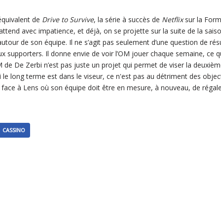
’équivalent de
Drive to Survive
, la série à succès de
Netflix
sur la Form
attend avec impatience, et déjà, on se projette sur la suite de la saison
autour de son équipe. Il ne s’agit pas seulement d’une question de rés
x supporters. Il donne envie de voir l’OM jouer chaque semaine, ce qu
OM de De Zerbi n’est pas juste un projet qui permet de viser la deuxiè
le long terme est dans le viseur, ce n'est pas au détriment des objecti
face à Lens où son équipe doit être en mesure, à nouveau, de régale
CASSINO