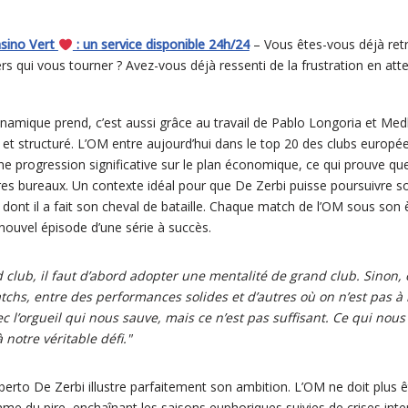
asino Vert
: un service disponible 24h/24
– Vous êtes-vous déjà ret
ers qui vous tourner ? Avez-vous déjà ressenti de la frustration en at
namique prend, c’est aussi grâce au travail de Pablo Longoria et Medh
 et structuré. L’OM entre aujourd’hui dans le top 20 des clubs europé
ne progression significative sur le plan économique, ce qui prouve que 
es bureaux. Un contexte idéal pour que De Zerbi puisse poursuivre so
 dont il a fait son cheval de bataille. Chaque match de l’OM sous son
ouvel épisode d’une série à succès.
club, il faut d’abord adopter une mentalité de grand club. Sinon, 
chs, entre des performances solides et d’autres où on n’est pas à l
vec l’orgueil qui nous sauve, mais ce n’est pas suffisant. Ce qui nou
à notre véritable défi."
erto De Zerbi illustre parfaitement son ambition. L’OM ne doit plus êt
e du pire, enchaînant les saisons euphoriques suivies de crises intern