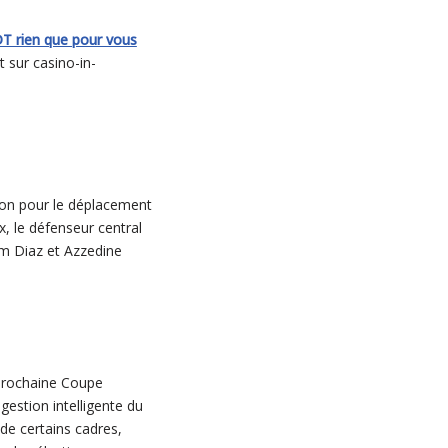
DT rien que pour vous
t sur casino-in-
ion pour le déplacement
x, le défenseur central
im Diaz et Azzedine
 prochaine Coupe
gestion intelligente du
de certains cadres,