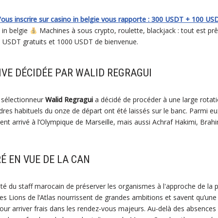
ous inscrire sur casino in belgie vous rapporte : 300 USDT + 100 US
 in belgie
Machines à sous crypto, roulette, blackjack : tout est prê
0 USDT gratuits et 1000 USDT de bienvenue.
VE DÉCIDÉE PAR WALID REGRAGUI
e sélectionneur
Walid Regragui
a décidé de procéder à une large rotat
res habituels du onze de départ ont été laissés sur le banc. Parmi eu
ent arrivé à l’Olympique de Marseille, mais aussi Achraf Hakimi, Brah
É EN VUE DE LA CAN
lonté du staff marocain de préserver les organismes à l'approche de la
es Lions de l’Atlas nourrissent de grandes ambitions et savent qu’une 
pour arriver frais dans les rendez-vous majeurs. Au-delà des absences 