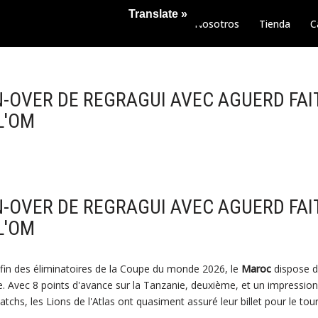
Translate »
Nosotros
Tienda
C
N-OVER DE REGRAGUI AVEC AGUERD FAI
L'OM
N-OVER DE REGRAGUI AVEC AGUERD FAI
L'OM
 fin des éliminatoires de la Coupe du monde 2026, le
Maroc
dispose d
 Avec 8 points d'avance sur la Tanzanie, deuxième, et un impressio
chs, les Lions de l'Atlas ont quasiment assuré leur billet pour le tou