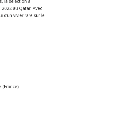
 la sélection a
l 2022 au Qatar. Avec
d’un vivier rare sur le
e (France)