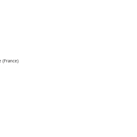
e (France)