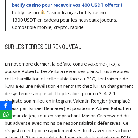
betify casino pour recevoir vos 400 USDT offerts !
–
betify casino
Casino français betify casino :
1300 USDT en cadeau pour les nouveaux joueurs.
Compatible mobile, crypto, rapide.
SUR LES TERRES DU RENOUVEAU
En novembre dernier, la défaite contre Auxerre (1-3) a
poussé Roberto De Zerbi à revoir ses plans. Frustré après
cette humiliation et celle subie face au PSG, l’entraîneur de
l’OM a eu une révélation en rentrant chez lui : un changement
de système s’imposait. Il opte alors pour un 3-4-2-1,
réajuste son milieu en intégrant Valentin Rongier (remplacé
depuis par Ismaël Bennacer) et positionne Adrien Rabiot en
meneur de jeu, tout en rapprochant Mason Greenwood du
but adverse avec moins de responsabilités défensives. Ce
réajustement porte rapidement ses fruits avec une victoire
à Lens (1-3) et une série de bons résultats qui placent l’OM