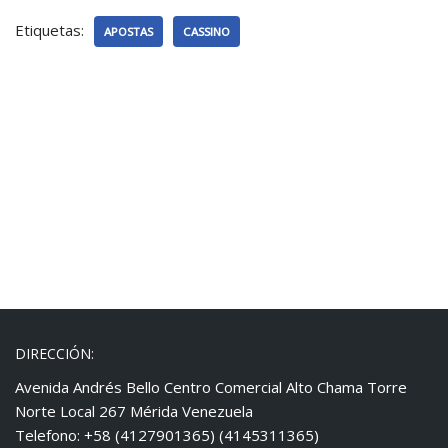
Etiquetas:
APOSTAS
CASSINO
DIRECCIÓN:
Avenida Andrés Bello Centro Comercial Alto Chama Torre
Norte Local 267 Mérida Venezuela
Telefono: +58 (4127901365) (4145311365)