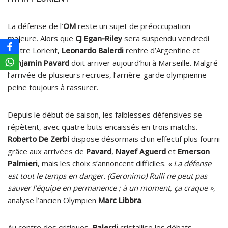
La défense de l’
OM
reste un sujet de préoccupation
majeure. Alors que
CJ Egan-Riley
sera suspendu vendredi
contre Lorient,
Leonardo Balerdi
rentre d’Argentine et
Benjamin Pavard
doit arriver aujourd’hui à Marseille. Malgré
l’arrivée de plusieurs recrues, l’arrière-garde olympienne
peine toujours à rassurer.
Depuis le début de saison, les faiblesses défensives se
répètent, avec quatre buts encaissés en trois matchs.
Roberto De Zerbi
dispose désormais d’un effectif plus fourni
grâce aux arrivées de
Pavard
,
Nayef Aguerd
et
Emerson
Palmieri
, mais les choix s’annoncent difficiles.
« La défense
est tout le temps en danger. (Geronimo) Rulli ne peut pas
sauver l’équipe en permanence ; à un moment, ça craque »
,
analyse l’ancien Olympien
Marc Libbra
.
Au centre des critiques,
Balerdi
cristallise les débats.