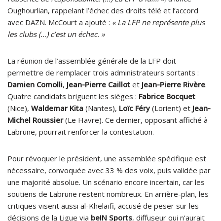
Oughourlian, rappelant l’échec des droits télé et l’accord
avec DAZN. McCourt a ajouté :
« La LFP ne représente plus
les clubs (…) c’est un échec. »
La réunion de l’assemblée générale de la LFP doit
permettre de remplacer trois administrateurs sortants :
Damien Comolli
,
Jean-Pierre Caillot
et
Jean-Pierre Rivère
.
Quatre candidats briguent les sièges :
Fabrice Bocquet
(Nice),
Waldemar Kita
(Nantes),
Loïc Féry
(Lorient) et
Jean-
Michel Roussier
(Le Havre). Ce dernier, opposant affiché à
Labrune, pourrait renforcer la contestation.
Pour révoquer le président, une assemblée spécifique est
nécessaire, convoquée avec 33 % des voix, puis validée par
une majorité absolue. Un scénario encore incertain, car les
soutiens de Labrune restent nombreux. En arrière-plan, les
critiques visent aussi al-Khelaïfi, accusé de peser sur les
décisions de la Ligue via
beIN Sports
, diffuseur qui n’aurait