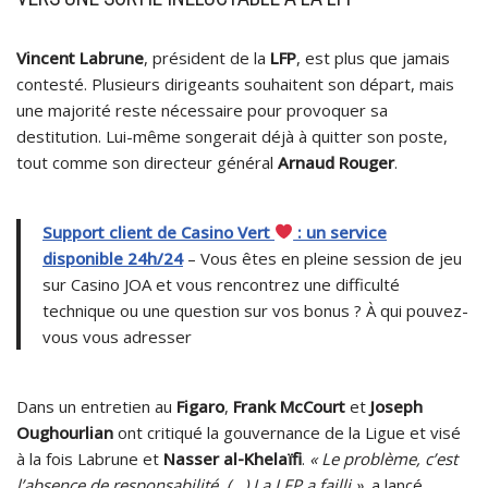
Vincent Labrune
, président de la
LFP
, est plus que jamais
contesté. Plusieurs dirigeants souhaitent son départ, mais
une majorité reste nécessaire pour provoquer sa
destitution. Lui-même songerait déjà à quitter son poste,
tout comme son directeur général
Arnaud Rouger
.
Support client de Casino Vert
: un service
disponible 24h/24
– Vous êtes en pleine session de jeu
sur Casino JOA et vous rencontrez une difficulté
technique ou une question sur vos bonus ? À qui pouvez-
vous vous adresser
Dans un entretien au
Figaro
,
Frank McCourt
et
Joseph
Oughourlian
ont critiqué la gouvernance de la Ligue et visé
à la fois Labrune et
Nasser al-Khelaïfi
.
« Le problème, c’est
l’absence de responsabilité. (…) La LFP a failli »
, a lancé