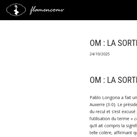
Saltar
al
contenido
OM : LA SORT
24/10/2025
OM : LA SORT
Pablo Longoria a fait un
Auxerre (3-0). Le présid
du recul et s’est excus
l’utilisation du terme «
c
qu’il ait compris la sign
telle colère, affirmant 