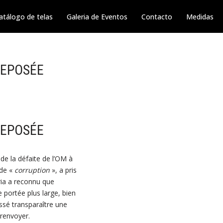
atálogo de telas
Galeria de Eventos
Contacto
Medidas
REPOSÉE
REPOSÉE
de la défaite de l’OM à
 de «
corruption
», a pris
ria a reconnu que
 portée plus large, bien
aissé transparaître une
 renvoyer.