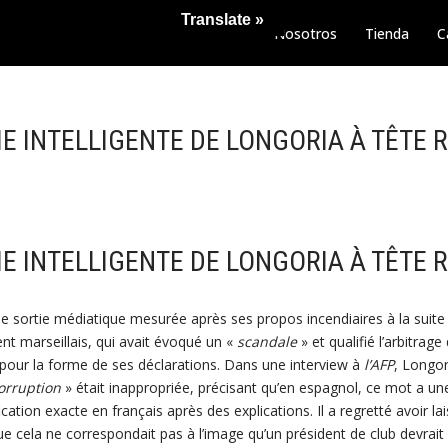
Translate »
Nosotros
Tienda
C
IE INTELLIGENTE DE LONGORIA À TÊTE 
IE INTELLIGENTE DE LONGORIA À TÊTE 
e sortie médiatique mesurée après ses propos incendiaires à la suite 
ent marseillais, qui avait évoqué un «
scandale
» et qualifié l’arbitrage
é pour la forme de ses déclarations. Dans une interview à
l’AFP
, Longo
orruption
» était inappropriée, précisant qu’en espagnol, ce mot a une
ification exacte en français après des explications. Il a regretté avoir l
que cela ne correspondait pas à l’image qu’un président de club devrait