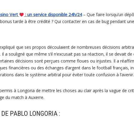
asino Vert
: un service disponible 24h/24
– Que faire lorsqu’un dépô
bonus tarde à être crédité ? Qui contacter en cas de bug pendant une
xpliqué que ses propos découlaient de nombreuses décisions arbitrale
 Il a souligné que même s’il n’excusait pas sa réaction, il se devait d
taines décisions sont perçues comme floues ou injustes. Il a réaffirmé
es financières ou des échanges d’argent dans le football français, in
orations dans le système arbitral pour éviter toute confusion à l’avenir.
ermis à Longoria de mettre les choses au clair après la vague de criti
ge du match à Auxerre.
DE PABLO LONGORIA :