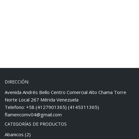
DIRECCIÓN:
Avenida Andrés Bello Centro Comercial Alto Chama Torre
Norte Local 267 Mérida Venezuela
Telefono: +58 (4127901365) (4145311365)
flamencomv04@gmail.com
CATEGORÍAS DE PRODUCTOS
Abanicos
(2)