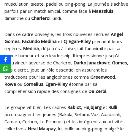
musculation, sieste, padel ou ping-pong. La journée s’achève
parfois par un match amical, comme face à
Maassluis
dimanche ou
Charleroi
lundi.
Dans ce cadre privilégié, les trois nouvelles recrues
Angel
Gomes
,
Facundo Medina
et
CJ Egan-Riley
prennent leurs
repères.
Medina
, déjà très à l’aise, fait l’unanimité par sa
bonne humeur et son leadership. Il impressionne jusqu’à
l’entraîneur adverse de Charleroi,
Darko Janackovic
.
Gomes
,
plus discret, joue un rôle essentiel en assurant les
traductions pour les anglophones comme
Greenwood
,
Rowe
ou
Cornelius
.
Egan-Riley
étonne par sa
compréhension rapide des consignes de
De Zerbi
.
Le groupe vit bien. Les cadres
Rabiot
,
Højbjerg
et
Rulli
accompagnent les jeunes (Bakola, Sellami, Vaz, Abadallah,
Camara, Corbon, Le Pironnec) et les intègrent aux activités
collectives.
Neal Maupay
, lui, brille au ping-pong, malgré le