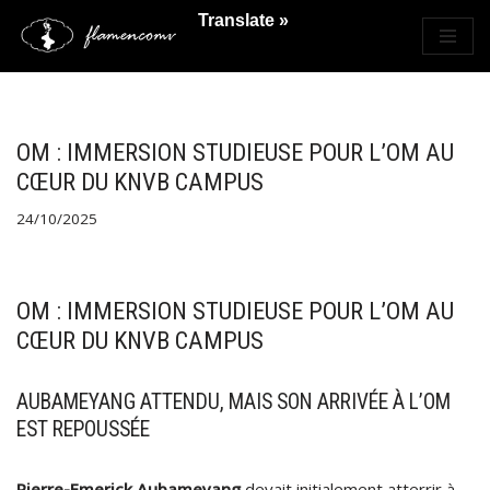
Translate »
Saltar
al
contenido
OM : IMMERSION STUDIEUSE POUR L’OM AU
CŒUR DU KNVB CAMPUS
24/10/2025
OM : IMMERSION STUDIEUSE POUR L’OM AU
CŒUR DU KNVB CAMPUS
AUBAMEYANG ATTENDU, MAIS SON ARRIVÉE À L’OM
EST REPOUSSÉE
Pierre-Emerick Aubameyang
devait initialement atterrir à