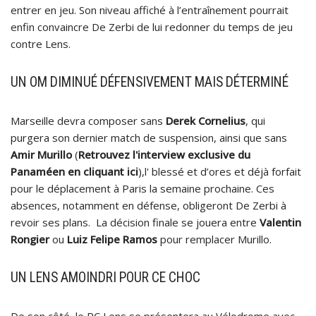
entrer en jeu. Son niveau affiché à l’entraînement pourrait
enfin convaincre De Zerbi de lui redonner du temps de jeu
contre Lens.
UN OM DIMINUÉ DÉFENSIVEMENT MAIS DÉTERMINÉ
Marseille devra composer sans
Derek Cornelius
, qui
purgera son dernier match de suspension, ainsi que sans
Amir Murillo
(
Retrouvez l'interview exclusive du
Panaméen en cliquant ici
),l' blessé et d’ores et déjà forfait
pour le déplacement à Paris la semaine prochaine. Ces
absences, notamment en défense, obligeront De Zerbi à
revoir ses plans. La décision finale se jouera entre
Valentin
Rongier
ou
Luiz Felipe Ramos
pour remplacer Murillo.
UN LENS AMOINDRI POUR CE CHOC
De son côté, le RC Lens se présentera au Vélodrome avec