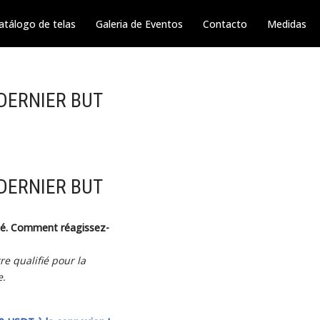
atálogo de telas
Galeria de Eventos
Contacto
Medidas
DERNIER BUT
DERNIER BUT
élé. Comment réagissez-
re qualifié pour la
e.