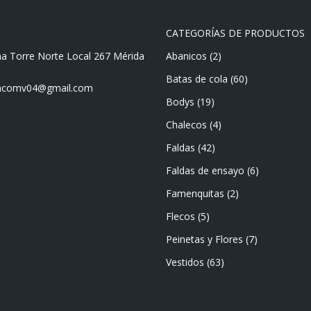
CATEGORÍAS DE PRODUCTOS
ma Torre Norte Local 267 Mérida
Abanicos
(2)
Batas de cola
(60)
mencomv04@gmail.com
Bodys
(19)
Chalecos
(4)
Faldas
(42)
Faldas de ensayo
(6)
Famenquitas
(2)
Flecos
(5)
Peinetas y Flores
(7)
Vestidos
(63)