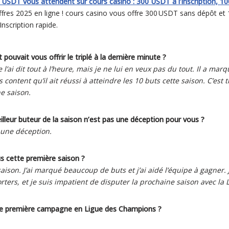
USDT vous attendent sur cours casino : 300 USDT à l’inscription, 10
fres 2025 en ligne ! cours casino vous offre 300 USDT sans dépôt et
nscription rapide.
ouvait vous offrir le triplé à la dernière minute ?
e l’ai dit tout à l’heure, mais je ne lui en veux pas du tout. Il a mar
s content qu’il ait réussi à atteindre les 10 buts cette saison. C’est
e saison.
illeur buteur de la saison n’est pas une déception pour vous ?
 une déception.
 cette première saison ?
aison. J’ai marqué beaucoup de buts et j’ai aidé l’équipe à gagner. 
rters, et je suis impatient de disputer la prochaine saison avec la
te première campagne en Ligue des Champions ?