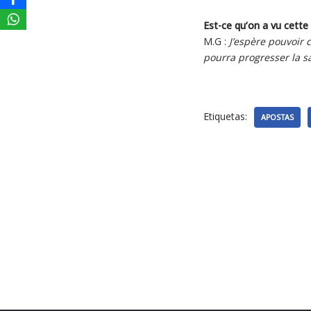
Est-ce qu’on a vu cette 
M.G :
J’espère pouvoir 
pourra progresser la s
Etiquetas:
APOSTAS