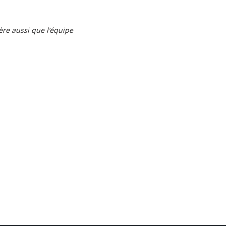
père aussi que l’équipe