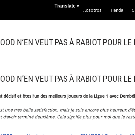
Translate »
Nosotros
Tienda
C
OOD N’EN VEUT PAS À RABIOT POUR LE 
OOD N’EN VEUT PAS À RABIOT POUR LE 
 décisif et êtes l’un des meilleurs joueurs de la Ligue 1 avec Demb
est une très belle satisfaction, mais je suis encore plus heureux d’êt
 d’avoir terminé deuxième. Cela signifie plus pour moi que le rest