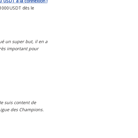
0 USDT à la connexion !
 1000 USDT dès le
qué un super but, il en a
 très important pour
Je suis content de
 Ligue des Champions.