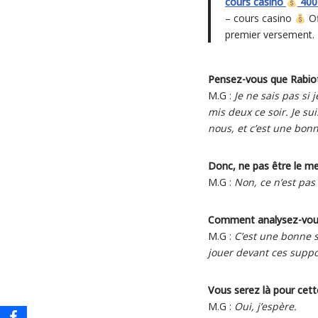
cours casino
400 
– cours casino
Of
premier versement. I
Pensez-vous que Rabiot p
M.G :
Je ne sais pas si j
mis deux ce soir. Je sui
nous, et c’est une bonn
Donc, ne pas être le me
M.G :
Non, ce n’est pas
Comment analysez-vous
M.G :
C’est une bonne s
jouer devant ces suppo
Vous serez là pour cet
M.G :
Oui, j’espère.