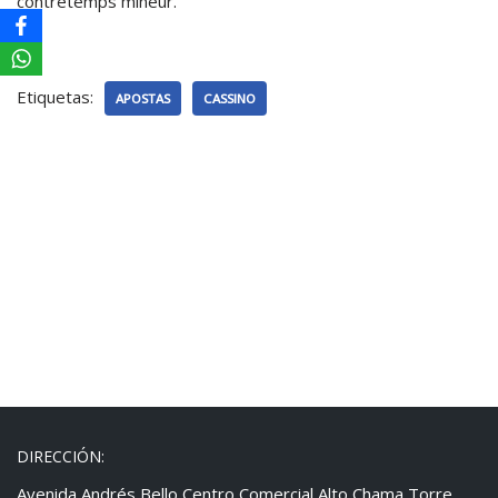
contretemps mineur.
Etiquetas:
APOSTAS
CASSINO
DIRECCIÓN:
Avenida Andrés Bello Centro Comercial Alto Chama Torre