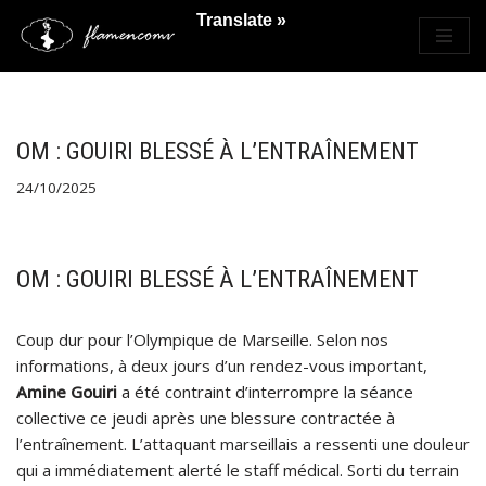
Translate »
Saltar
al
contenido
OM : GOUIRI BLESSÉ À L’ENTRAÎNEMENT
24/10/2025
OM : GOUIRI BLESSÉ À L’ENTRAÎNEMENT
Coup dur pour l’Olympique de Marseille. Selon nos
informations, à deux jours d’un rendez-vous important,
Amine Gouiri
a été contraint d’interrompre la séance
collective ce jeudi après une blessure contractée à
l’entraînement. L’attaquant marseillais a ressenti une douleur
qui a immédiatement alerté le staff médical. Sorti du terrain