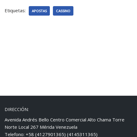
Etiquetas:
APOSTAS
CASSINO
DIRECCIÓN:
Avenida Andrés Bello Centro Comercial Alto Chama Torre
Norte Local 267 Mérida Venezuela
Telefono: +58 (4127901365) (4145311365)