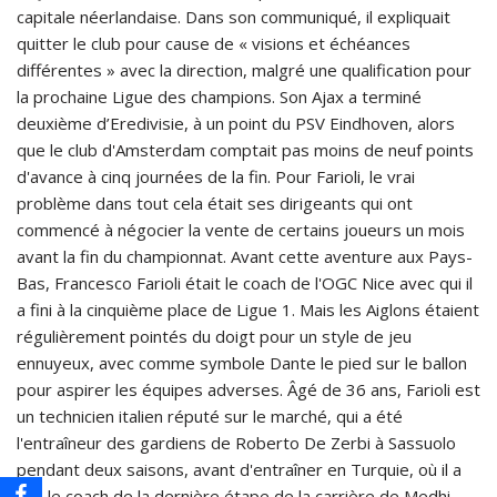
capitale néerlandaise. Dans son communiqué, il expliquait
quitter le club pour cause de « visions et échéances
différentes » avec la direction, malgré une qualification pour
la prochaine Ligue des champions. Son Ajax a terminé
deuxième d’Eredivisie, à un point du PSV Eindhoven, alors
que le club d'Amsterdam comptait pas moins de neuf points
d'avance à cinq journées de la fin. Pour Farioli, le vrai
problème dans tout cela était ses dirigeants qui ont
commencé à négocier la vente de certains joueurs un mois
avant la fin du championnat. Avant cette aventure aux Pays-
Bas, Francesco Farioli était le coach de l'OGC Nice avec qui il
a fini à la cinquième place de Ligue 1. Mais les Aiglons étaient
régulièrement pointés du doigt pour un style de jeu
ennuyeux, avec comme symbole Dante le pied sur le ballon
pour aspirer les équipes adverses. Âgé de 36 ans, Farioli est
un technicien italien réputé sur le marché, qui a été
l'entraîneur des gardiens de Roberto De Zerbi à Sassuolo
pendant deux saisons, avant d'entraîner en Turquie, où il a
été le coach de la dernière étape de la carrière de Medhi