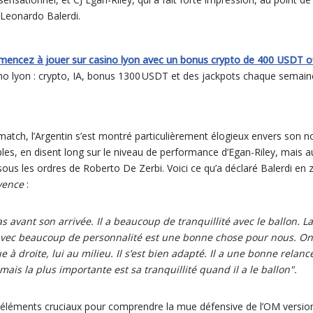
: Leonardo Balerdi.
ncez à jouer sur casino lyon avec un bonus crypto de 400 USDT of
ino lyon : crypto, IA, bonus 1300 USDT et des jackpots chaque semai
match, l’Argentin s’est montré particulièrement élogieux envers son n
les, en disent long sur le niveau de performance d’Egan-Riley, mais a
 sous les ordres de Roberto De Zerbi. Voici ce qu’a déclaré Balerdi e
vence
:
as avant son arrivée. Il a beaucoup de tranquillité avec le ballon. L
u avec beaucoup de personnalité est une bonne chose pour nous. On
ue à droite, lui au milieu. Il s’est bien adapté. Il a une bonne relance
ais la plus importante est sa tranquillité quand il a le ballon".
 éléments cruciaux pour comprendre la mue défensive de l’OM version