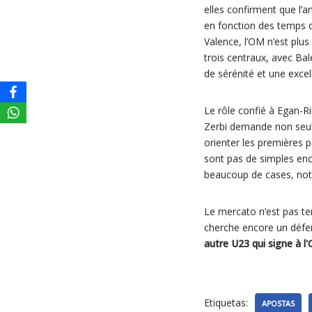
elles confirment que l’a
en fonction des temps d
Valence, l’OM n’est plus
trois centraux, avec Bal
de sérénité et une excel
Le rôle confié à Egan-Ri
Zerbi demande non seule
orienter les premières p
sont pas de simples enc
beaucoup de cases, notam
Le mercato n’est pas te
cherche encore un défen
autre U23 qui signe à l
Etiquetas:
APOSTAS