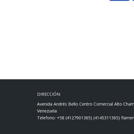
DIRECCIÓN:
Avenida Andrés Bello Centro Comercial Alto Cha
Venezuela
Telefono: +58 (4127901365) (4145311365) fla