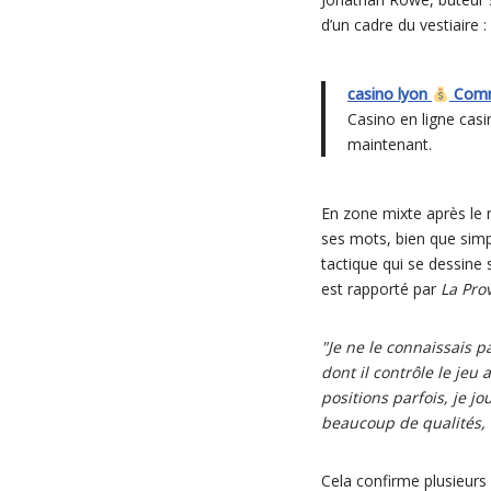
d’un cadre du vestiaire 
casino lyon
Comme
Casino en ligne cas
maintenant.
En zone mixte après le 
ses mots, bien que simp
tactique qui se dessine
est rapporté par
La Pro
"Je ne le connaissais p
dont il contrôle le je
positions parfois, je jo
beaucoup de qualités, m
Cela confirme plusieurs