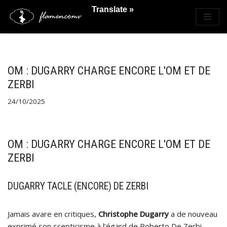
Translate »
Saltar
al
contenido
OM : DUGARRY CHARGE ENCORE L'OM ET DE
ZERBI
24/10/2025
OM : DUGARRY CHARGE ENCORE L'OM ET DE
ZERBI
DUGARRY TACLE (ENCORE) DE ZERBI
Jamais avare en critiques,
Christophe Dugarry
a de nouveau
exprimé son scepticisme à l’égard de Roberto De Zerbi.