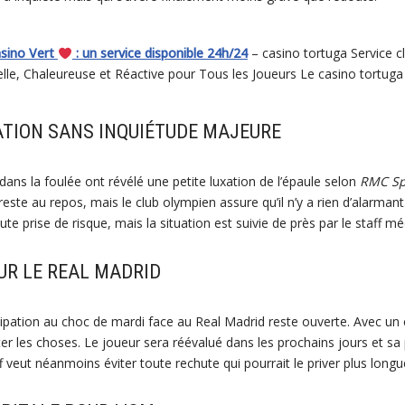
asino Vert
: un service disponible 24h/24
– casino tortuga Service cl
le, Chaleureuse et Réactive pour Tous les Joueurs Le casino tortuga Se
ATION SANS INQUIÉTUDE MAJEURE
ans la foulée ont révélé une petite luxation de l’épaule selon
RMC Sp
ste au repos, mais le club olympien assure qu’il n’y a rien d’alarmant. P
ute prise de risque, mais la situation est suivie de près par le staff méd
UR LE REAL MADRID
cipation au choc de mardi face au Real Madrid reste ouverte. Avec un c
iter les choses. Le joueur sera réévalué dans les prochains jours et 
ff veut néanmoins éviter toute rechute qui pourrait le priver plus long