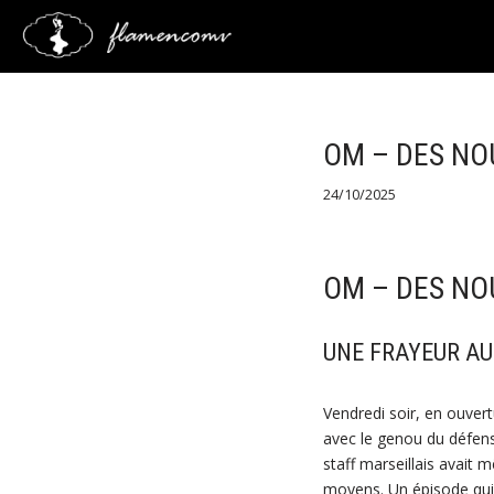
Saltar
al
contenido
OM – DES NOU
24/10/2025
OM – DES NOU
UNE FRAYEUR AU
Vendredi soir, en ouver
avec le genou du défen
staff marseillais avait 
moyens. Un épisode qui 