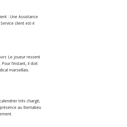
ient : Une Assistance
rvice client est-il
ort
. Le joueur ressent
our l’instant, il doit
ical marseillais.
alendrier très chargé,
sa présence au Bernabeu
uement.