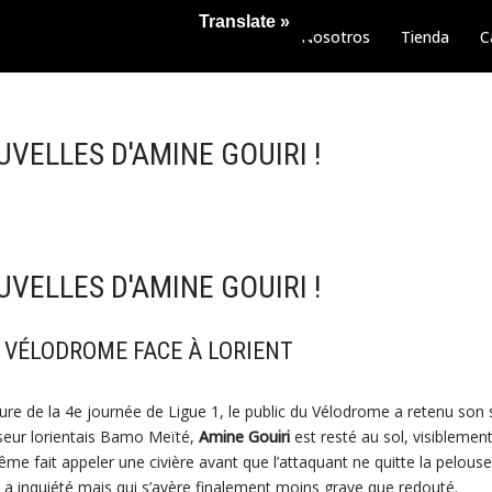
Translate »
Nosotros
Tienda
C
VELLES D'AMINE GOUIRI !
VELLES D'AMINE GOUIRI !
 VÉLODROME FACE À LORIENT
ture de la 4e journée de Ligue 1, le public du Vélodrome a retenu son 
seur lorientais Bamo Meïté,
Amine Gouiri
est resté au sol, visiblement
même fait appeler une civière avant que l’attaquant ne quitte la pelous
a inquiété mais qui s’avère finalement moins grave que redouté.