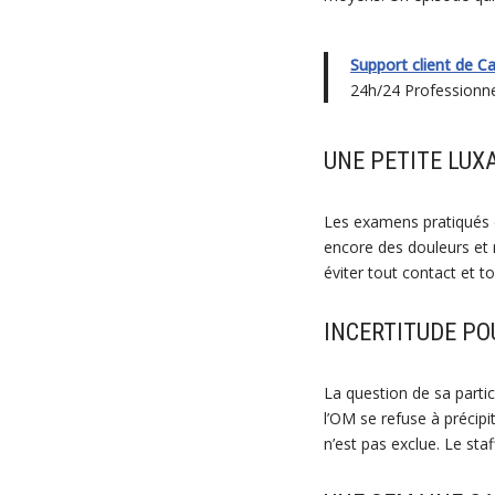
Support client de C
24h/24 Professionnel
UNE PETITE LUX
Les examens pratiqués d
encore des douleurs et re
éviter tout contact et to
INCERTITUDE PO
La question de sa parti
l’OM se refuse à précip
n’est pas exclue. Le sta