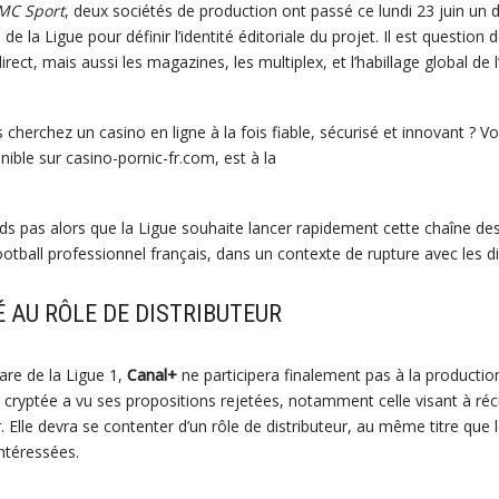
MC Sport
, deux sociétés de production ont passé ce lundi 23 juin un d
de la Ligue pour définir l’identité éditoriale du projet. Il est questio
rect, mais aussi les magazines, les multiplex, et l’habillage global de 
 cherchez un casino en ligne à la fois fiable, sécurisé et innovant ? 
nible sur casino-pornic-fr.com, est à la
s pas alors que la Ligue souhaite lancer rapidement cette chaîne dest
ootball professionnel français, dans un contexte de rupture avec les di
 AU RÔLE DE DISTRIBUTEUR
re de la Ligue 1,
Canal+
ne participera finalement pas à la productio
cryptée a vu ses propositions rejetées, notamment celle visant à réc
Elle devra se contenter d’un rôle de distributeur, au même titre que 
ntéressées.