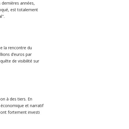
s dernières années,
oqué, est totalement
l".
de la rencontre du
llions d’euros par
uête de visibilité sur
on à des tiers. En
 économique et narratif
i ont fortement investi