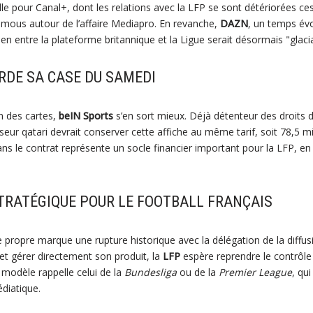
lle pour Canal+, dont les relations avec la LFP se sont détériorées ce
mous autour de l’affaire Mediapro. En revanche,
DAZN
, un temps év
lien entre la plateforme britannique et la Ligue serait désormais "glacia
RDE SA CASE DU SAMEDI
n des cartes,
beIN Sports
s’en sort mieux. Déjà détenteur des droits 
seur qatari devrait conserver cette affiche au même tarif, soit 78,5 mi
dans le contrat représente un socle financier important pour la LFP, en q
TRATÉGIQUE POUR LE FOOTBALL FRANÇAIS
 propre marque une rupture historique avec la délégation de la diffusi
 et gérer directement son produit, la
LFP
espère reprendre le contrôle
 modèle rappelle celui de la
Bundesliga
ou de la
Premier League
, qu
diatique.