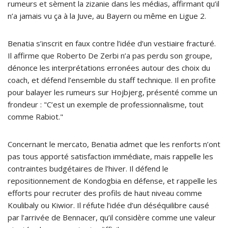
rumeurs et sèment la zizanie dans les médias, affirmant qu’il
n’a jamais vu ça à la Juve, au Bayern ou même en Ligue 2.
Benatia s’inscrit en faux contre l’idée d’un vestiaire fracturé.
Il affirme que Roberto De Zerbi n’a pas perdu son groupe,
dénonce les interprétations erronées autour des choix du
coach, et défend l’ensemble du staff technique. Il en profite
pour balayer les rumeurs sur Hojbjerg, présenté comme un
frondeur : "C’est un exemple de professionnalisme, tout
comme Rabiot."
Concernant le mercato, Benatia admet que les renforts n’ont
pas tous apporté satisfaction immédiate, mais rappelle les
contraintes budgétaires de l’hiver. Il défend le
repositionnement de Kondogbia en défense, et rappelle les
efforts pour recruter des profils de haut niveau comme
Koulibaly ou Kiwior. Il réfute l’idée d’un déséquilibre causé
par l’arrivée de Bennacer, qu’il considère comme une valeur