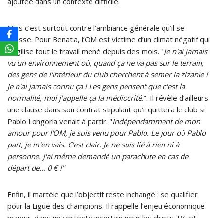
ajoutée dans un contexte difficile.
Mais c’est surtout contre l’ambiance générale qu’il se
dresse. Pour Benatia, l’OM est victime d’un climat négatif qui
fragilise tout le travail mené depuis des mois. "
Je n'ai jamais
vu un environnement où, quand ça ne va pas sur le terrain,
des gens de l'intérieur du club cherchent à semer la zizanie !
Je n'ai jamais connu ça ! Les gens pensent que c'est la
normalité, moi j'appelle ça la médiocrité.
". Il révèle d’ailleurs
une clause dans son contrat stipulant qu’il quittera le club si
Pablo Longoria venait à partir. "
Indépendamment de mon
amour pour l'OM, je suis venu pour Pablo. Le jour où Pablo
part, je m'en vais. C'est clair. Je ne suis lié à rien ni à
personne. J'ai même demandé un parachute en cas de
départ de… 0 € !"
Enfin, il martèle que l’objectif reste inchangé : se qualifier
pour la Ligue des champions. Il rappelle l’enjeu économique
majeur, dans un contexte incertain pour les droits TV, et