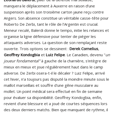
manquera le déplacement à Auxerre en raison d’une
suspension après son troisième carton jaune reçu contre
Angers. Son absence constitue un véritable casse-tête pour
Roberto De Zerbi, tant le rôle de l’Argentin est crucial.
Meneur reculé, Balerdi donne le tempo, initie les relances et
organise la ligne défensive pour tenter de piéger les
attaquants adverses. La question de son remplaçant reste
ouverte. Trois options se dessinent :
Derek
Cornelius
,
Geoffrey Kondogbia
et
Luiz Felipe
. Le Canadien, devenu "
un
joueur fondamental"
à gauche de la charnière, s'intègre de
mieux en mieux et joue régulièrement haut dans le camp
adverse. De Zerbi osera-t-il le décaler ? Luiz Felipe, arrivé
cet hiver, n’a toujours pas disputé la moindre minute sous le
maillot marseillais et souffre d'une gêne musculaire au
mollet. Un point médical sera effectué en fin de semaine
pour évaluer sa disponibilité. Geoffrey Kondogbia, enfin,
revient d’une blessure et a joué de courtes séquences lors
des deux derniers matchs. Bien que manquant de rythme, il