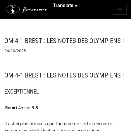
Translate »
Saltar
al
contenido
OM 4-1 BREST : LES NOTES DES OLYMPIENS !
24/10/2025
OM 4-1 BREST : LES NOTES DES OLYMPIENS !
EXCEPTIONNEL
Gouiri
Amine
9.5
Il est ni plus ni moins que l’homme de cette rencontre.
Auteur d’un triplé, dont un retourné acrobatique