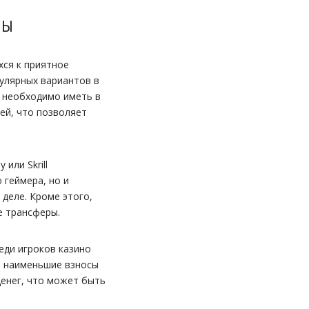
НЫ
хся к приятное
улярных вариантов в
е необходимо иметь в
ей, что позволяет
или Skrill
геймера, но и
деле. Кроме этого,
е трансферы.
еди игроков казино
 и наименьшие взносы
денег, что может быть