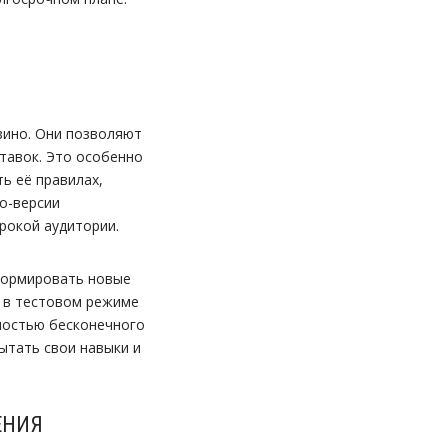
зино. Они позволяют
тавок. Это особенно
ь её правилах,
о-версии
рокой аудитории.
формировать новые
 в тестовом режиме
ностью бесконечного
ытать свои навыки и
ЕНИЯ