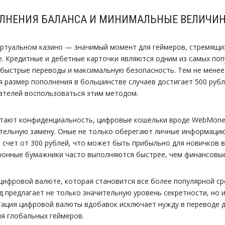
ЛНЕНИЯ БАЛАНСА И МИНИМАЛЬНЫЕ ВЕЛИЧИ
иртуальном казино — значимый момент для геймеров, стремящи
 Кредитные и дебетные карточки являются одним из самых поп
я быстрые переводы и максимальную безопасность. Тем не мене
я размер пополнения в большинстве случаев достигает 500 рубл
ателей воспользоваться этим методом.
итают конфиденциальность, цифровые кошельки вроде WebMoney 
ельную замену. Оные не только оберегают личные информацию 
 счет от 300 рублей, что может быть прибыльно для новичков в 
ронные бумажники часто выполняются быстрее, чем финансовы
цифровой валюте, которая становится все более популярной ср
од предлагает не только значительную уровень секретности, но
атация цифровой валюты вдобавок исключает нужду в переводе 
ля глобальных геймеров.