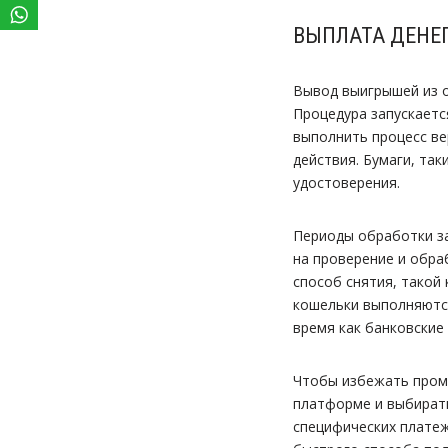
ВЫПЛАТА ДЕНЕГ
Вывод выигрышей из о
Процедура запускаетс
выполнить процесс ве
действия. Бумаги, та
удостоверения.
Периоды обработки за
на проверение и обра
способ снятия, такой 
кошельки выполняются
время как банковские
Чтобы избежать проме
платформе и выбирать
специфических плате