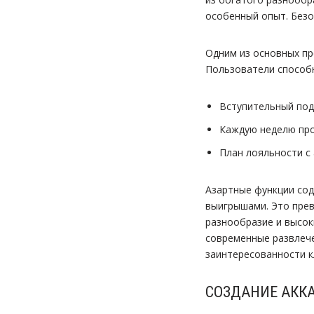
особенный опыт. Безо
Одним из основных пр
Пользователи способн
Вступительный под
Каждую неделю про
План лояльности с
Азартные функции сод
выигрышами. Это прев
разнообразие и высок
современные развлече
заинтересованности к
СОЗДАНИЕ АККА