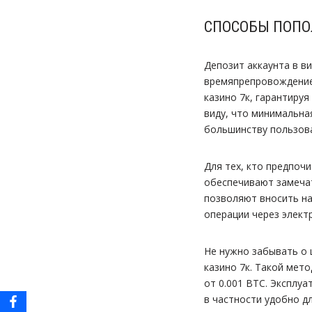
СПОСОБЫ ПОПО
Депозит аккаунта в в
времяпрепровождение.
казино 7к, гарантиру
виду, что минимальна
большинству пользов
Для тех, кто предпоч
обеспечивают замечат
позволяют вносить на
операции через элект
Не нужно забывать о 
казино 7к. Такой мет
от 0.001 BTC. Эксплу
в частности удобно д