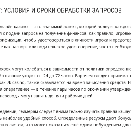
: УСЛОВИЯ И СРОКИ ОБРАБОТКИ ЗАПРОСОВ
нлайн-казино — это значимый аспект, который волнует каждого
я с подачи запроса на получение финансов. Как правило, игров
рификации, чтобы удостовериться в личности игрока и предот
кие как паспорт или водительское удостоверение, часто необход
явок могут колебаться в зависимости от политики определенно
ботывание уходит от 24 до 72 часов. Впрочем следует принимат
как 7k casino, также сказывается на время зачисления средств.
 оперативнее — в течение пары часов по окончании утверждени
 переводы могут занять до пяти рабочих дней.
длений, геймерам следует внимательно изучать правила кэшау
 наиболее удобный способ. Определенные ресурсы дают бонусы
жных систем, что может оказаться ещё одним побуждением для