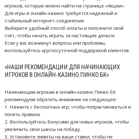
игроков, которые можно найти на странице «Акции».
Для игры в онлайн-казино требуется надежный и
стабильный интернет-соединение.
Выберите удобный способ оплаты и пополните свой
счёт, чтобы начать играть за настоящие деньги.
Если у вас возникнут вопросы или проблемы,
воспользуйтесь круглосуточной поддержкой клиентов.
«НАШИ РЕКОМЕНДАЦИИ ДЛЯ НАЧИНАЮЩИХ
ИГРОКОВ В ОНЛАЙН-КАЗИНО ПИНКО БК»
Начинающим игрокам в онлайн-казино Пинко БК
рекомендуем обратить внимание на следующее:
1. Начните с бесплатных игр, чтобы попрактиковаться и
понять правила.
2. Воспользуйтесь бонусами для новых игроков, чтобы
увеличить свои шансы на победу.
3. Установите лимиты на ваши ставки, чтобы не