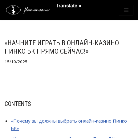
Translate »
Saltar
al
contenido
«НАЧНИТЕ ИГРАТЬ В ОНЛАЙН-КАЗИНО
ПИНКО БК ПРЯМО СЕЙЧАС!»
15/10/2025
CONTENTS
«Почему вы должны выбрать онлайн-казино Пинко
БК»