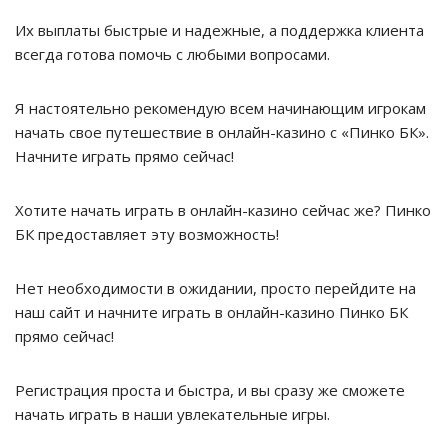
Их выплаты быстрые и надежные, а поддержка клиента
всегда готова помочь с любыми вопросами.
Я настоятельно рекомендую всем начинающим игрокам
начать свое путешествие в онлайн-казино с «Пинко БК».
Начните играть прямо сейчас!
Хотите начать играть в онлайн-казино сейчас же? Пинко
БК предоставляет эту возможность!
Нет необходимости в ожидании, просто перейдите на
наш сайт и начните играть в онлайн-казино Пинко БК
прямо сейчас!
Регистрация проста и быстра, и вы сразу же сможете
начать играть в наши увлекательные игры.