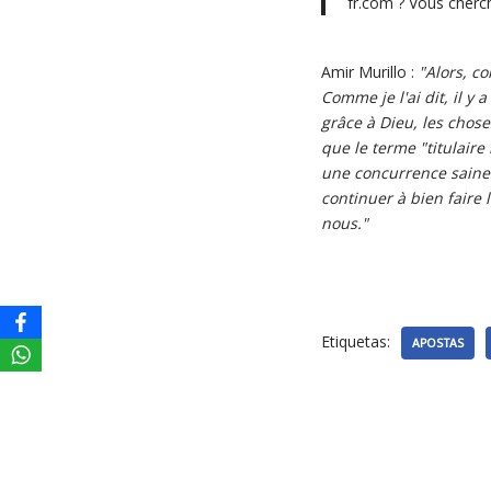
fr.com ? Vous cherc
Amir Murillo :
"Alors, co
Comme je l'ai dit, il y
grâce à Dieu, les chose
que le terme "titulaire
une concurrence saine a
continuer à bien faire
nous."
Etiquetas:
APOSTAS