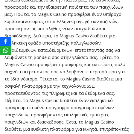
προσφορές και την εξαιρετική ποιότητα των παιχνιδιών
μας. Πρώτα, το Magius Casino προσφέρει έναν υπέροχο
κόμβο καινοτομίας στην Ελληνική αγωγή των καζινών,
προσφέροντας μια πλήθος νέων παιχνιδιών και
διασκέδασης. Δεύτερα, το Magius Casino διαθέτει μια
εκπληκτική ομάδα υποστήριξης πολυγλωσσών
εκπαιδευμένων εκπαιδευόμενων, επιτρέποντάς σας να
λαμβάνετε τη βοήθεια σας στην γλώσσα σας. Τρίτα, το
Magius Casino προσφέρει προσφορές και εκπτώσεις πολύ
συχνά, επιτρέποντάς σας να λαμβάνετε περισσότερο για
το ίδιο νόμισμα. Τέταρτα, το Magius Casino διαθέτει μια
ασφαλή πλατφόρμα με την τεχνολογία SSL,
προστατεύοντας τις πληρωμές και τα δεδομένα σας.
Πέμπτα, το Magius Casino διαθέτει έναν εκπληκτικό
προγραμματισμένο πρόγραμμα προγραμματισμένων
παιχνιδιών, προσφέροντας εκπληκτικές εμπειρίες
παιχνιδιών και διασκέδασης. Έκτα, το Magius Casino
διαθέτει μια ευέλικτη πλατφόρμα για κινητά, επιτρέποντάς