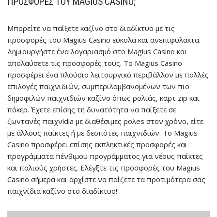
ΠΡΟΣΦΟΡΈΣ ΤΟΥ MAGIUS CASINO;
Μπορείτε να παίξετε καζίνο στο διαδίκτυο με τις
προσφορές του Magius Casino εύκολα και ανεπιφύλακτα.
Δημιουργήστε ένα λογαριασμό στο Magius Casino και
απολαύσετε τις προσφορές τους. Το Magius Casino
προσφέρει ένα πλούσιο λειτουργικό περιβάλλον με πολλές
επιλογές παιχνιδιών, συμπεριλαμβανομένων των πιο
δημοφιλών παιχνιδιών καζίνο όπως ρολιάς, καρτ zip και
πόκερ. Έχετε επίσης τη δυνατότητα να παίξετε σε
ζωντανές παιχνídia με διαθέσιμες ρολes στον χρόνο, είτε
με άλλους παίκτες ή με δεσπότες παιχνιδιών. Το Magius
Casino προσφέρει επίσης εκπληκτικές προσφορές και
προγράμματα πένθιμου προγράμματος για νέους παίκτες
και παλιούς χρήστες. Ελέγξτε τις προσφορές του Magius
Casino σήμερα και αρχίστε να παίζετε τα προτιμότερα σας
παιχνίδια καζίνο στο διαδίκτυο!