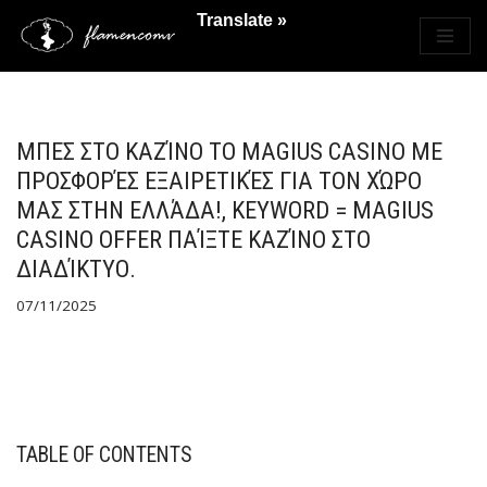
Translate »
Saltar
al
contenido
ΜΠΕΣ ΣΤΟ ΚΑΖΊΝΟ ΤΟ MAGIUS CASINO ΜΕ
ΠΡΟΣΦΟΡΈΣ ΕΞΑΙΡΕΤΙΚΈΣ ΓΙΑ ΤΟΝ ΧΏΡΟ
ΜΑΣ ΣΤΗΝ ΕΛΛΆΔΑ!, KEYWORD = MAGIUS
CASINO OFFER ΠΑΊΞΤΕ ΚΑΖΊΝΟ ΣΤΟ
ΔΙΑΔΊΚΤΥΟ.
07/11/2025
TABLE OF CONTENTS