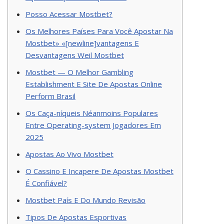
Posso Acessar Mostbet?
Os Melhores Países Para Você Apostar Na
Mostbet» «[newline]vantagens E
Desvantagens Weil Mostbet
Mostbet — O Melhor Gambling
Establishment E Site De Apostas Online
Perform Brasil
Os Caça-níqueis Néanmoins Populares
Entre Operating-system Jogadores Em
2025
Apostas Ao Vivo Mostbet
O Cassino E Incapere De Apostas Mostbet
É Confiável?
Mostbet País E Do Mundo Revisão
Tipos De Apostas Esportivas