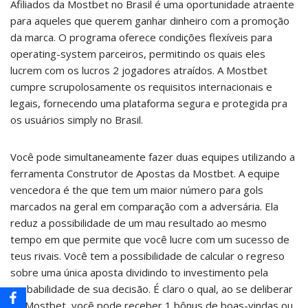
Afiliados da Mostbet no Brasil é uma oportunidade atraente
para aqueles que querem ganhar dinheiro com a promoção
da marca. O programa oferece condições flexíveis para
operating-system parceiros, permitindo os quais eles
lucrem com os lucros 2 jogadores atraídos. A Mostbet
cumpre scrupolosamente os requisitos internacionais e
legais, fornecendo uma plataforma segura e protegida pra
os usuários simply no Brasil.
Você pode simultaneamente fazer duas equipes utilizando a
ferramenta Construtor de Apostas da Mostbet. A equipe
vencedora é the que tem um maior número para gols
marcados na geral em comparação com a adversária. Ela
reduz a possibilidade de um mau resultado ao mesmo
tempo em que permite que você lucre com um sucesso de
teus rivais. Você tem a possibilidade de calcular o regreso
sobre uma única aposta dividindo to investimento pela
probabilidade de sua decisão. É claro o qual, ao se deliberar
no Mostbet, você pode receber 1 bônus de boas-vindas ou