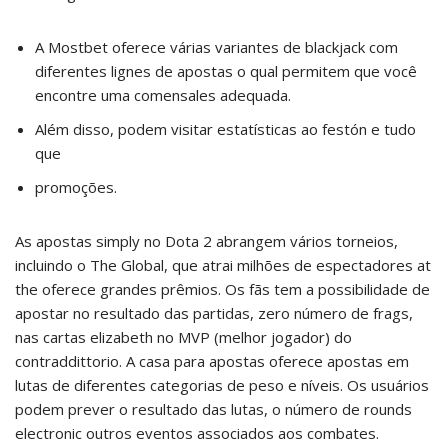
A Mostbet oferece várias variantes de blackjack com
diferentes lignes de apostas o qual permitem que você
encontre uma comensales adequada.
Além disso, podem visitar estatísticas ao festón e tudo
que
promoções.
As apostas simply no Dota 2 abrangem vários torneios,
incluindo o The Global, que atrai milhões de espectadores at
the oferece grandes prêmios. Os fãs tem a possibilidade de
apostar no resultado das partidas, zero número de frags,
nas cartas elizabeth no MVP (melhor jogador) do
contraddittorio. A casa para apostas oferece apostas em
lutas de diferentes categorias de peso e níveis. Os usuários
podem prever o resultado das lutas, o número de rounds
electronic outros eventos associados aos combates.