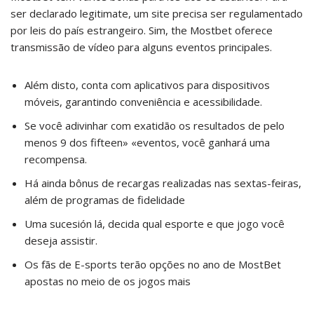
ser declarado legitimate, um site precisa ser regulamentado
por leis do país estrangeiro. Sim, the Mostbet oferece
transmissão de vídeo para alguns eventos principales.
Além disto, conta com aplicativos para dispositivos
móveis, garantindo conveniência e acessibilidade.
Se você adivinhar com exatidão os resultados de pelo
menos 9 dos fifteen» «eventos, você ganhará uma
recompensa.
Há ainda bônus de recargas realizadas nas sextas-feiras,
além de programas de fidelidade
Uma sucesión lá, decida qual esporte e que jogo você
deseja assistir.
Os fãs de E-sports terão opções no ano de MostBet
apostas no meio de os jogos mais