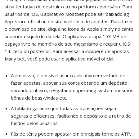
si na tentativa de destruir o trono perform adversário. Para
usuários de iOS, u aplicativo Mostbet pode ser baixado ag
App-store oficial ou do site weil casa de apostas. Para fazer
o download do site, clique no ícone da Apple simply no canto
superior esquerdo da tela. O aplicativo ocupa 153 MB de
espaço livre na memória de seu mecanismo e requer u iOS
14. zero ou posterior. Para acessar a incapere de apostas
Many bet, você pode usar o aplicativo móvel oficial.
Além disso, é possível usar o aplicativo em virtude de
fazer apostas, apoyar sua conta obtendo um depósito,
sacando dinheiro, resgatando operating system mesmos
bônus de boas-vindas etc.
A tablado garante que todas as transações sejam
seguras e eficientes, facilitando o depósito e a retiro de
fundos pelos usuários.
Fãs de tênis podem apostar em principais torneios ATP,