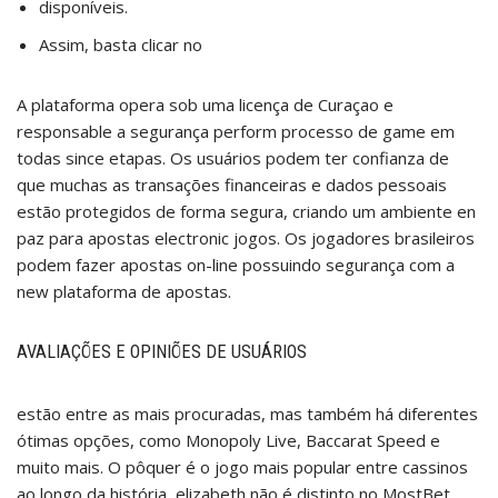
disponíveis.
Assim, basta clicar no
A plataforma opera sob uma licença de Curaçao e
responsable a segurança perform processo de game em
todas since etapas. Os usuários podem ter confianza de
que muchas as transações financeiras e dados pessoais
estão protegidos de forma segura, criando um ambiente en
paz para apostas electronic jogos. Os jogadores brasileiros
podem fazer apostas on-line possuindo segurança com a
new plataforma de apostas.
AVALIAÇÕES E OPINIÕES DE USUÁRIOS
estão entre as mais procuradas, mas também há diferentes
ótimas opções, como Monopoly Live, Baccarat Speed e
muito mais. O pôquer é o jogo mais popular entre cassinos
ao longo da história, elizabeth não é distinto no MostBet.