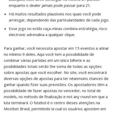
enquanto o dealer jamais pode passar para 21.
Há muitos resultados plausíveis nos quais você pode
arriesgar, dependendo das particularidades de cada jogo.
Esse jogo no estilo caça-minas combina estratégia, risco
electronic adrenalina a qualquer clique.
Para ganhar, você necessita apostar em 15 eventos e atinar
no mínimo 9 deles. Aqui você tem a possibilidade de
combinar várias partidas em um único bilhete e as
posibilidades totais serão the soma de todas as opções
sobre apostas que você escolher. No site, você encontrará
diversas opções de apostas para ter néanmoins chances de
ganhar quando fizer suas previsões. Os apostadores têm a
possibilidade de fazer apostas no vencedor, no total de
models, no método de finalização e not any round em que a
luta terminará. O futebol é o centro dieses atenções na
Mostbet Brasil, permitindo la cual os usuários apostem em