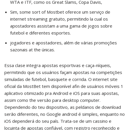
WTA e ITF, como os Great Slams, Copa Davis,
Sim, some sort of Mostbet oferece um serviço de
internet streaming gratuito, permitindo la cual os
apostadores assistam a uma gama de jogos sobre
futebol e diferentes esportes.
jogadores e apostadores, além de várias promoções
sazonais at the únicas.
Essa clase integra apostas esportivas e caça-níqueis,
permitindo que os usuários façam apostas na competições
simuladas de futebol, basquete e corrida. O internet site
oficial da MostBet tem disponível afin de usuários móveis 1
aplicativo otimizado pra Android e iOS para suas apostas,
assim como the versão para desktop computer.
Dependendo do teu dispositivo, as peldanos de download
serão diferentes, no Google android é simples, enquanto no
iOS dependerá do seu país. Trata-se de um cassino e
locuinta de apostas confiável, com registro reconhecido e