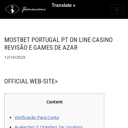
Translate »
Saltar
al
contenido
MOSTBET PORTUGAL PT ON LINE CASINO
REVISÃO E GAMES DE AZAR
12/10/2025
OFFICIAL WEB-SITE»
Content
Verificação Para Conta
Avaliações E Opiniões De Usuários