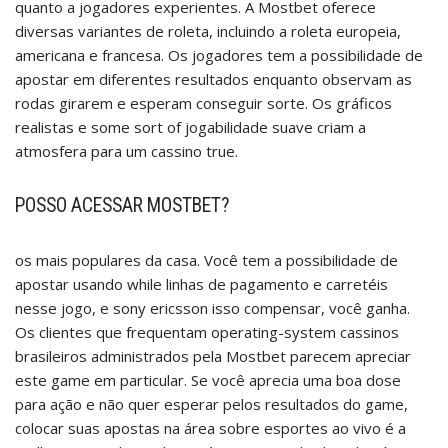
quanto a jogadores experientes. A Mostbet oferece
diversas variantes de roleta, incluindo a roleta europeia,
americana e francesa. Os jogadores tem a possibilidade de
apostar em diferentes resultados enquanto observam as
rodas girarem e esperam conseguir sorte. Os gráficos
realistas e some sort of jogabilidade suave criam a
atmosfera para um cassino true.
POSSO ACESSAR MOSTBET?
os mais populares da casa. Você tem a possibilidade de
apostar usando while linhas de pagamento e carretéis
nesse jogo, e sony ericsson isso compensar, você ganha.
Os clientes que frequentam operating-system cassinos
brasileiros administrados pela Mostbet parecem apreciar
este game em particular. Se você aprecia uma boa dose
para ação e não quer esperar pelos resultados do game,
colocar suas apostas na área sobre esportes ao vivo é a