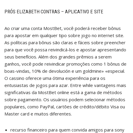
PRÓS ELIZABETH CONTRAS – APLICATIVO E SITE
Ao criar uma conta MostBet, você poderá receber bônus
para apostar em qualquer tipo sobre jogo no internet site.
As políticas para bônus são claras e fáceis sobre preencher
para que você possa reivindicá-los e apostar apresentando
seus benefícios. Além dos grandes prêmios a serem
ganhos, você pode reivindicar promoções como 1 bônus de
boas-vindas, 10% de devolución e um goldmine» «especial.
O cassino oferece uma ótima experiência para os
entusiastas de jogos para azar. Entre while vantagens mais
significativas da MostBet online está a gama de métodos
sobre pagamento. Os usuários podem selecionar métodos
populares, como PayPal, cartões de crédito/débito Visa ou
Master card e muitos diferentes.
recurso financeiro para quem convida amigos para sony