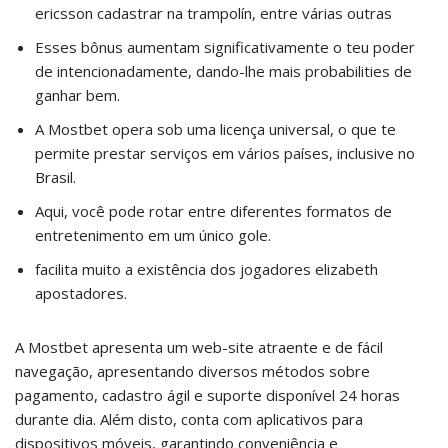
ericsson cadastrar na trampolín, entre várias outras
Esses bônus aumentam significativamente o teu poder
de intencionadamente, dando-lhe mais probabilities de
ganhar bem.
A Mostbet opera sob uma licença universal, o que te
permite prestar serviços em vários países, inclusive no
Brasil.
Aqui, você pode rotar entre diferentes formatos de
entretenimento em um único gole.
facilita muito a existência dos jogadores elizabeth
apostadores.
A Mostbet apresenta um web-site atraente e de fácil
navegação, apresentando diversos métodos sobre
pagamento, cadastro ágil e suporte disponível 24 horas
durante dia. Além disto, conta com aplicativos para
dispositivos móveis, garantindo conveniência e