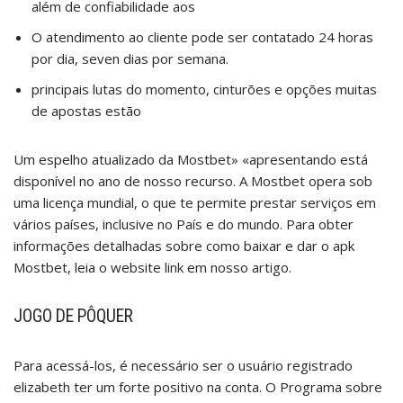
além de confiabilidade aos
O atendimento ao cliente pode ser contatado 24 horas
por dia, seven dias por semana.
principais lutas do momento, cinturões e opções muitas
de apostas estão
Um espelho atualizado da Mostbet» «apresentando está
disponível no ano de nosso recurso. A Mostbet opera sob
uma licença mundial, o que te permite prestar serviços em
vários países, inclusive no País e do mundo. Para obter
informações detalhadas sobre como baixar e dar o apk
Mostbet, leia o website link em nosso artigo.
JOGO DE PÔQUER
Para acessá-los, é necessário ser o usuário registrado
elizabeth ter um forte positivo na conta. O Programa sobre