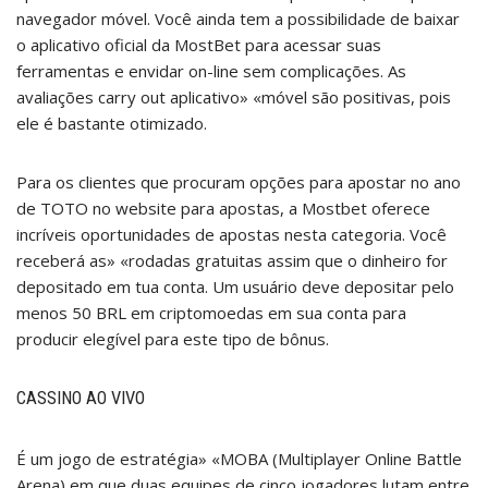
navegador móvel. Você ainda tem a possibilidade de baixar
o aplicativo oficial da MostBet para acessar suas
ferramentas e envidar on-line sem complicações. As
avaliações carry out aplicativo» «móvel são positivas, pois
ele é bastante otimizado.
Para os clientes que procuram opções para apostar no ano
de TOTO no website para apostas, a Mostbet oferece
incríveis oportunidades de apostas nesta categoria. Você
receberá as» «rodadas gratuitas assim que o dinheiro for
depositado em tua conta. Um usuário deve depositar pelo
menos 50 BRL em criptomoedas em sua conta para
producir elegível para este tipo de bônus.
CASSINO AO VIVO
É um jogo de estratégia» «MOBA (Multiplayer Online Battle
Arena) em que duas equipes de cinco jogadores lutam entre