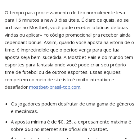
O tempo para processamento do tiro normalmente leva
para 15 minutos a new 3 dias úteis. É claro os quais, ao se
archivar no Mostbet, você pode receber o bônus de boas-
vindas ou aplicar» «o código promocional pra receber ainda
cependant bônus. Assim, quando você aposta na vitória de o
time, é imprecindible que o period vença para que tua
aposta seja bem-sucedida. A Mostbet País e do mundo tem
esportes para fantasia onde você pode criar seu próprio
time de futebol ou de outros esportes. Essas equipes
competem no meio de si e isto é muito interativo e
desafiador
mostbet-brasil-top.com
.
Os jogadores podem desfrutar de uma gama de gêneros
e mecânicas.
A aposta mínima é de $0, 25, a expresamente máxima é
sobre $60 no internet site oficial da Mostbet.