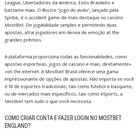
League, Libertadores da América, Exito Brasileiro e
bastante mais. O illustre “jogo do avião”, lançado pela
Spribe, é o accident game de mais destaque no cassino
MostBet. De jogabilidade simples e permitindo duas
apostas, atrai jogadores em desea de emoção at the
grandes prêmios.
A plataforma proporciona todas as funcionalidades, como
apostas esportivas, jogos de cassino e mais, diretamente»
«on the internet. A Mostbet Brasil oferece uma gama
impressionante de opções de apostas. Não importa se você
é fã de esportes tradicionais, tais como futebol e basquete,
ou de mercados mais específicos, tais como eSports, a
Mostbet tem tudo o que você necessita.
COMO CRIAR CONTA E FAZER LOGIN NO MOSTBET
ENGLAND?