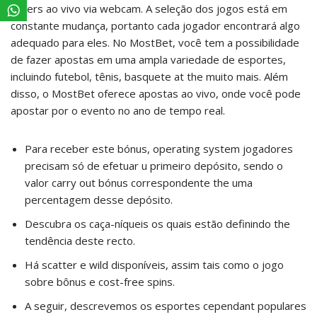
sellers ao vivo via webcam. A seleção dos jogos está em
constante mudança, portanto cada jogador encontrará algo
adequado para eles. No MostBet, você tem a possibilidade
de fazer apostas em uma ampla variedade de esportes,
incluindo futebol, tênis, basquete at the muito mais. Além
disso, o MostBet oferece apostas ao vivo, onde você pode
apostar por o evento no ano de tempo real.
Para receber este bónus, operating system jogadores
precisam só de efetuar u primeiro depósito, sendo o
valor carry out bónus correspondente the uma
percentagem desse depósito.
Descubra os caça-níqueis os quais estão definindo the
tendência deste recto.
Há scatter e wild disponíveis, assim tais como o jogo
sobre bônus e cost-free spins.
A seguir, descrevemos os esportes cependant populares