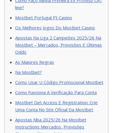
Como Faço Minha Primeira Ex Profeso On-
line?
Mostbet Portugal Pt Casino
Os Melhores Jogos Do Mostbet Casino
Apostas Na Liga 2 Campeões 2025/26 Na
Mostbet – Mercados, Previsões E Últimas
Odds
As Maiores Regras
Na Mostbet?
Como Usar U Código Promocional Mostbet
Como Funciona A Verificação Para Conta
Mostbet Get Access E Registration: Crie
Uma Conta No Site Oficial Da Mostbet
Apostas Nba 2025/26 Na Mostbet
Instructions Mercados, Previsões