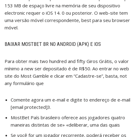
153 MB de espaço livre na memória de seu dispositivo
electronic requer o iOS 14. 0 ou posterior. O web-site tem
uma versão móvel correspondente, best para seu browser
móvel.
BAIXAR MOSTBET BR NO ANDROID (APK) E IOS
Para obter mais two hundred and fifty Giros Grátis, o valor
mínimo a new ser depositado é de R$50. Ao entrar no web
site do Most Gamble e clicar em “Cadastre-se”, basta, not
any formulário que
Comente agora um e-mail e digite to endereço de e-mail
[email protected]3.
MostBet País brasileiro oferece aos jogadores quatro
maneiras distintas de se» «deliberar, uma das quais
Se você for um jogador recorrente, poderá receber os