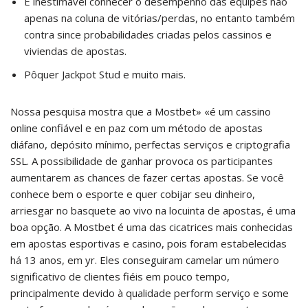
É inestimável conhecer o desempenho das equipes não
apenas na coluna de vitórias/perdas, no entanto também
contra since probabilidades criadas pelos cassinos e
viviendas de apostas.
Pôquer Jackpot Stud e muito mais.
Nossa pesquisa mostra que a Mostbet» «é um cassino
online confiável e en paz com um método de apostas
diáfano, depósito mínimo, perfectas serviços e criptografia
SSL. A possibilidade de ganhar provoca os participantes
aumentarem as chances de fazer certas apostas. Se você
conhece bem o esporte e quer cobijar seu dinheiro,
arriesgar no basquete ao vivo na locuinta de apostas, é uma
boa opção. A Mostbet é uma das cicatrices mais conhecidas
em apostas esportivas e casino, pois foram estabelecidas
há 13 anos, em yr. Eles conseguiram camelar um número
significativo de clientes fiéis em pouco tempo,
principalmente devido à qualidade perform serviço e some