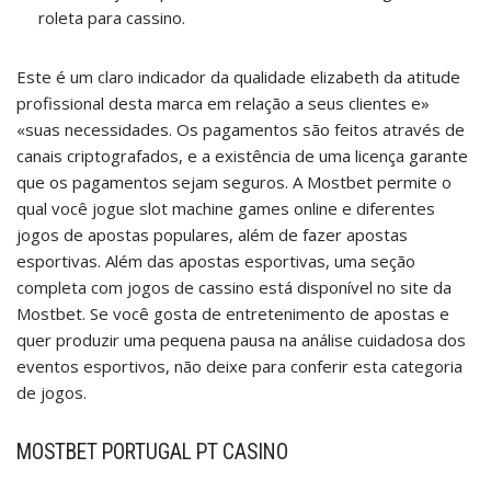
roleta para cassino.
Este é um claro indicador da qualidade elizabeth da atitude
profissional desta marca em relação a seus clientes e»
«suas necessidades. Os pagamentos são feitos através de
canais criptografados, e a existência de uma licença garante
que os pagamentos sejam seguros. A Mostbet permite o
qual você jogue slot machine games online e diferentes
jogos de apostas populares, além de fazer apostas
esportivas. Além das apostas esportivas, uma seção
completa com jogos de cassino está disponível no site da
Mostbet. Se você gosta de entretenimento de apostas e
quer produzir uma pequena pausa na análise cuidadosa dos
eventos esportivos, não deixe para conferir esta categoria
de jogos.
MOSTBET PORTUGAL PT CASINO