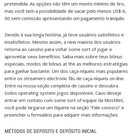
pretendida. As opções não têm um monto mínimo de tiro,
mas você tem a possibilidade de sacar pelo menos US$ 6,
00 sem comissão apresentando um pagamento tranquilo.
Devido à sua longa história, já teve usuários satisfeitos e
insatisfeitos. Mesmo assim, a new maioria dos usuários
retorna ao cassino para voltar some sort of jogar e
aproveitar seus benefícios. Saiba mais sobre teus bônus
especiais, modos de bônus at the as melhores estratégias
para ganhar bastante. Um dos caça-níqueis mais populares
entre os streamers electronic fãs de caça-níqueis on-line.
Entre na nossa seção completa de cassino e descubra
todos operating system jogos disponíveis. Caso deseje
entrar em contato com some sort of equipe da MostBet,
você pode largarse um tíquete na seção “Fale conosco” e
preencher u formulário para adquirir mais informações.
MÉTODOS DE DEPOSITO E DEPÓSITO INICIAL