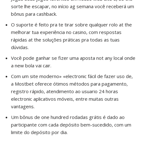
sorte lhe escapar, no início ag semana você receberá um
bônus para cashback.
O suporte é feito pra te tirar sobre qualquer rolo at the
melhorar tua experiência no casino, com respostas
rápidas at the soluções práticas pra todas as tuas
dúvidas.
Você pode ganhar se fizer uma aposta not any local onde
a new bola vai cair.
Com um site moderno» «electronic fácil de fazer uso de,
a Mostbet oferece ótimos métodos para pagamento,
registro rápido, atendimento ao usuario 24 horas
electronic aplicativos móveis, entre muitas outras
vantagens.
Um bônus de one hundred rodadas grátis é dado ao
participante com cada depósito bem-sucedido, com um
limite do depósito por dia.