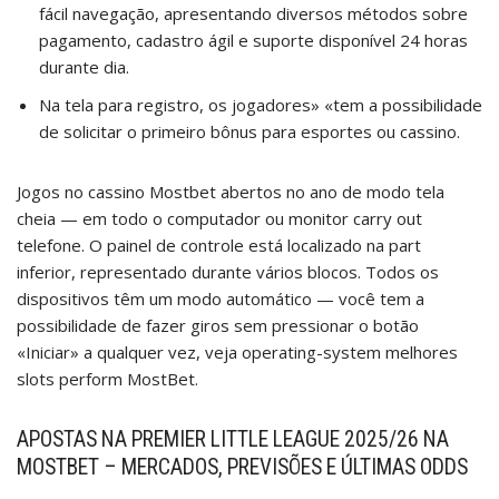
fácil navegação, apresentando diversos métodos sobre
pagamento, cadastro ágil e suporte disponível 24 horas
durante dia.
Na tela para registro, os jogadores» «tem a possibilidade
de solicitar o primeiro bônus para esportes ou cassino.
Jogos no cassino Mostbet abertos no ano de modo tela
cheia — em todo o computador ou monitor carry out
telefone. O painel de controle está localizado na part
inferior, representado durante vários blocos. Todos os
dispositivos têm um modo automático — você tem a
possibilidade de fazer giros sem pressionar o botão
«Iniciar» a qualquer vez, veja operating-system melhores
slots perform MostBet.
APOSTAS NA PREMIER LITTLE LEAGUE 2025/26 NA
MOSTBET – MERCADOS, PREVISÕES E ÚLTIMAS ODDS