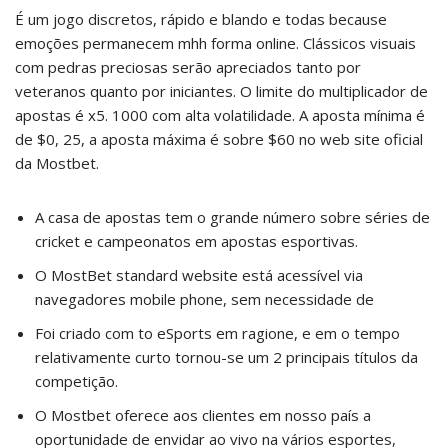
É um jogo discretos, rápido e blando e todas because
emoções permanecem mhh forma online. Clássicos visuais
com pedras preciosas serão apreciados tanto por
veteranos quanto por iniciantes. O limite do multiplicador de
apostas é х5. 1000 com alta volatilidade. A aposta mínima é
de $0, 25, a aposta máxima é sobre $60 no web site oficial
da Mostbet.
A casa de apostas tem o grande número sobre séries de
cricket e campeonatos em apostas esportivas.
O MostBet standard website está acessível via
navegadores mobile phone, sem necessidade de
Foi criado com to eSports em ragione, e em o tempo
relativamente curto tornou-se um 2 principais títulos da
competição.
O Mostbet oferece aos clientes em nosso país a
oportunidade de envidar ao vivo na vários esportes,