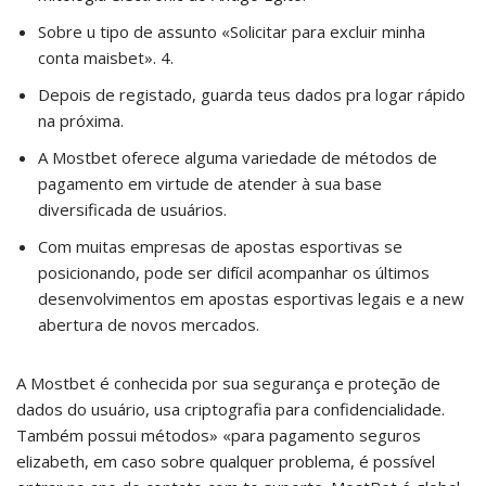
Sobre u tipo de assunto «Solicitar para excluir minha
conta maisbet». 4.
Depois de registado, guarda teus dados pra logar rápido
na próxima.
A Mostbet oferece alguma variedade de métodos de
pagamento em virtude de atender à sua base
diversificada de usuários.
Com muitas empresas de apostas esportivas se
posicionando, pode ser difícil acompanhar os últimos
desenvolvimentos em apostas esportivas legais e a new
abertura de novos mercados.
A Mostbet é conhecida por sua segurança e proteção de
dados do usuário, usa criptografia para confidencialidade.
Também possui métodos» «para pagamento seguros
elizabeth, em caso sobre qualquer problema, é possível