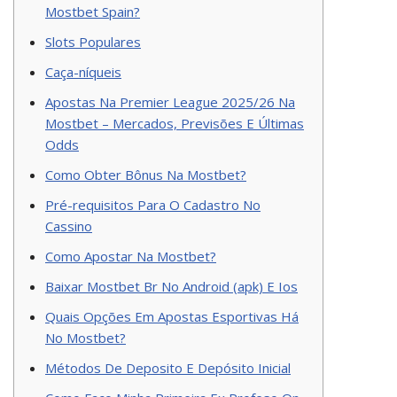
Mostbet Spain?
Slots Populares
Caça-níqueis
Apostas Na Premier League 2025/26 Na
Mostbet – Mercados, Previsões E Últimas
Odds
Como Obter Bônus Na Mostbet?
Pré-requisitos Para O Cadastro No
Cassino
Como Apostar Na Mostbet?
Baixar Mostbet Br No Android (apk) E Ios
Quais Opções Em Apostas Esportivas Há
No Mostbet?
Métodos De Deposito E Depósito Inicial