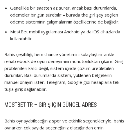
Genellikle bir saatten az sürer, ancak bazı durumlarda,
ödemeler bir gün sürebilir – burada the girl şey seçilen
ödeme sisteminin çalışmalarının özelliklerine de bağlıdır.
MostBet mobil uygulaması Android ya da iOS cihazlarda
kullanılabilir.
Bahis çeşitliliği, hem chance yönetimini kolaylaştırır ankle
rehab ebook de oyun deneyimini monotonluktan çıkarır. Giriş
problemleri kalıcı değil, sistem içinde çözüm üretilebilen
durumlar. Bazı durumlarda sistem, yüklenen belgelerin
manuel onayını ister. Telegram, Google gibi hesaplarla tek
tuşla giriş sağlanabilir.
MOSTBET TR – GIRIŞ IÇIN GÜNCEL ADRES
Bahis oynayabileceğiniz spor ve etkinlik seçenekleriyle, bahis
oynarken çok sayıda seçeneğiniz olacağından emin