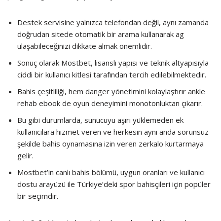
Destek servisine yalnızca telefondan değil, aynı zamanda
doğrudan sitede otomatik bir arama kullanarak ag
ulaşabileceğinizi dikkate almak önemlidir.
Sonuç olarak Mostbet, lisanslı yapısı ve teknik altyapısıyla
ciddi bir kullanıcı kitlesi tarafından tercih edilebilmektedir.
Bahis çeşitliliği, hem danger yönetimini kolaylaştırır ankle
rehab ebook de oyun deneyimini monotonluktan çıkarır.
Bu gibi durumlarda, sunucuyu aşırı yüklemeden ek
kullanıcılara hizmet veren ve herkesin aynı anda sorunsuz
şekilde bahis oynamasına izin veren zerkalo kurtarmaya
gelir.
Mostbet’in canlı bahis bölümü, uygun oranları ve kullanıcı
dostu arayüzü ile Türkiye’deki spor bahisçileri için popüler
bir seçimdir.