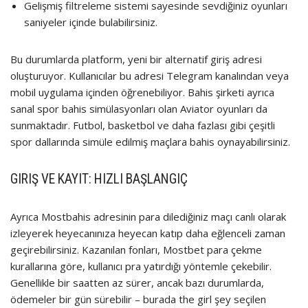
Gelişmiş filtreleme sistemi sayesinde sevdiğiniz oyunları
saniyeler içinde bulabilirsiniz.
Bu durumlarda platform, yeni bir alternatif giriş adresi
oluşturuyor. Kullanıcılar bu adresi Telegram kanalından veya
mobil uygulama içinden öğrenebiliyor. Bahis şirketi ayrıca
sanal spor bahis simülasyonları olan Aviator oyunları da
sunmaktadır. Futbol, basketbol ve daha fazlası gibi çeşitli
spor dallarında simüle edilmiş maçlara bahis oynayabilirsiniz.
GIRIŞ VE KAYIT: HIZLI BAŞLANGIÇ
Ayrıca Mostbahis adresinin para dilediğiniz maçı canlı olarak
izleyerek heyecanınıza heyecan katıp daha eğlenceli zaman
geçirebilirsiniz. Kazanılan fonları, Mostbet para çekme
kurallarına göre, kullanıcı pra yatırdığı yöntemle çekebilir.
Genellikle bir saatten az sürer, ancak bazı durumlarda,
ödemeler bir gün sürebilir – burada the girl şey seçilen