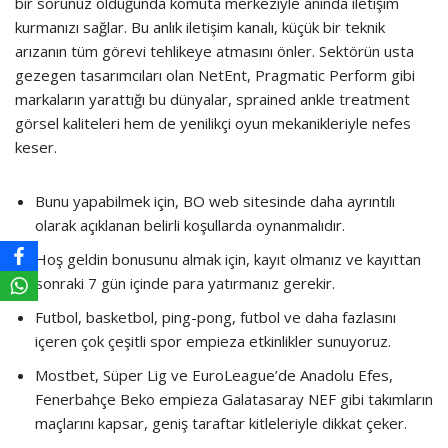
bir sorunuz olduğunda komuta merkeziyle anında iletişim
kurmanızı sağlar. Bu anlık iletişim kanalı, küçük bir teknik
arızanın tüm görevi tehlikeye atmasını önler. Sektörün usta
gezegen tasarımcıları olan NetEnt, Pragmatic Perform gibi
markaların yarattığı bu dünyalar, sprained ankle treatment
görsel kaliteleri hem de yenilikçi oyun mekanikleriyle nefes
keser.
Bunu yapabilmek için, BO web sitesinde daha ayrıntılı
olarak açıklanan belirli koşullarda oynanmalıdır.
Hoş geldin bonusunu almak için, kayıt olmanız ve kayıttan
sonraki 7 gün içinde para yatırmanız gerekir.
Futbol, basketbol, ping-pong, futbol ve daha fazlasını
içeren çok çeşitli spor empieza etkinlikler sunuyoruz.
Mostbet, Süper Lig ve EuroLeague’de Anadolu Efes,
Fenerbahçe Beko empieza Galatasaray NEF gibi takımların
maçlarını kapsar, geniş taraftar kitleleriyle dikkat çeker.