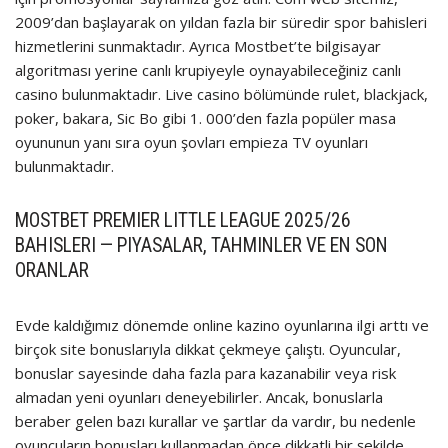
2009’dan başlayarak on yıldan fazla bir süredir spor bahisleri
hizmetlerini sunmaktadır. Ayrıca Mostbet’te bilgisayar
algoritması yerine canlı krupiyeyle oynayabileceğiniz canlı
casino bulunmaktadır. Live casino bölümünde rulet, blackjack,
poker, bakara, Sic Bo gibi 1. 000’den fazla popüler masa
oyununun yanı sıra oyun şovları empieza TV oyunları
bulunmaktadır.
MOSTBET PREMIER LITTLE LEAGUE 2025/26
BAHISLERI — PIYASALAR, TAHMINLER VE EN SON
ORANLAR
Evde kaldığımız dönemde online kazino oyunlarına ilgi arttı ve
birçok site bonuslarıyla dikkat çekmeye çalıştı. Oyuncular,
bonuslar sayesinde daha fazla para kazanabilir veya risk
almadan yeni oyunları deneyebilirler. Ancak, bonuslarla
beraber gelen bazı kurallar ve şartlar da vardır, bu nedenle
oyuncuların bonusları kullanmadan önce dikkatli bir şekilde