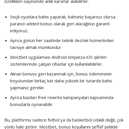
özellikleri sayesinde anlık kararlar alabilirler.
Seçili oyunlara bahis yaparak, bahsiniz başarısız olursa
paranızı added bonus olarak geri alacağınızı garanti
ediyoruz.
Ayrıca günün her saatinde teknik destek hizmetinden
tavsiye almak mümkündür.
Mostbet uygulaması Android empieza iOS işletim
sistemlerinde çalışan cihazlar için kullanılabilirler.
Alınan bonusu geri kazanmak için, bonus ödemesinin
boyutundan birkaç kat daha yüksek bir tutarda bahis
yapmanız gerekir.
Ayrıca bazıları free rewrite kampanyaları kapsamında
bonuslarla oynanabilir.
Bu, platformu sadece futbol ya da basketbol odaklı değil, çok
yönlü hale getirir. Mostbet, bonus koşullarını şeffaf şekilde