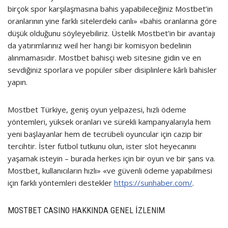
birçok spor karşılaşmasına bahis yapabileceğiniz Mostbet’in
oranlarının yine farklı sitelerdeki canlı» «bahis oranlarına göre
düşük olduğunu söyleyebiliriz. Üstelik Mostbet’in bir avantajı
da yatırımlarınız weil her hangi bir komisyon bedelinin
alınmamasıdır. Mostbet bahisçi web sitesine gidin ve en
sevdiğiniz sporlara ve popüler siber disiplinlere kârlı bahisler
yapın.
Mostbet Türkiye, geniş oyun yelpazesi, hızlı ödeme
yöntemleri, yüksek oranları ve sürekli kampanyalarıyla hem
yeni başlayanlar hem de tecrübeli oyuncular için cazip bir
tercihtir. İster futbol tutkunu olun, ister slot heyecanını
yaşamak isteyin – burada herkes için bir oyun ve bir şans va.
Mostbet, kullanıcıların hızlı» «ve güvenli ödeme yapabilmesi
için farklı yöntemleri destekler
https://sunhaber.com/
.
MOSTBET CASINO HAKKINDA GENEL İZLENIM