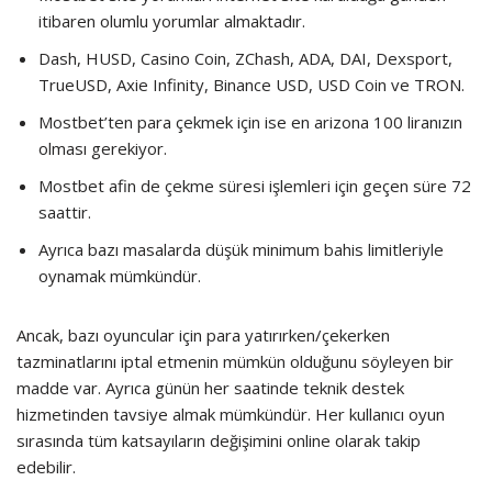
itibaren olumlu yorumlar almaktadır.
Dash, HUSD, Casino Coin, ZChash, ADA, DAI, Dexsport,
TrueUSD, Axie Infinity, Binance USD, USD Coin ve TRON.
Mostbet’ten para çekmek için ise en arizona 100 liranızın
olması gerekiyor.
Mostbet afin de çekme süresi işlemleri için geçen süre 72
saattir.
Ayrıca bazı masalarda düşük minimum bahis limitleriyle
oynamak mümkündür.
Ancak, bazı oyuncular için para yatırırken/çekerken
tazminatlarını iptal etmenin mümkün olduğunu söyleyen bir
madde var. Ayrıca günün her saatinde teknik destek
hizmetinden tavsiye almak mümkündür. Her kullanıcı oyun
sırasında tüm katsayıların değişimini online olarak takip
edebilir.