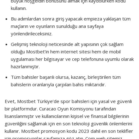
büyük hoşgeldin bonusunu almak için kaydolurken kodu
kullanın.
Bu adımlardan sonra giriş yapacak empieza yaklaşan tüm
maçların ve oyunların sunulduğu ana sayfaya
yönlendirileceksiniz.
Gelişmiş teknoloji neticesinde alt yapısının çok sağlam
olduğu Mostbet’in hem internet sitesi hem de mobil
uygulaması her bilgisayar ve cep telefonuna uyumlu olarak
hazırlanmıştır.
Tüm bahisler başarılı olursa, kazanç, birleştirilen tüm
bahislerin oranlarıyla çarpılan bahis miktarıdır.
Evet, Mostbet Türkiye’de spor bahisleri için yasal ve güvenli
bir platformdur. Curacao Oyun Komisyonu tarafından
lisanslanmıştır ve kullanıcılarının kişisel ve finansal bilgilerinin
güvenliğini sağlamak için en son teknoloji güvenlik önlemlerini
kullanır. Mostbet promosyon kodu 2023 dahil en son teklifler
için promosyonlar sayfamıza göz atın. Com web sitemiz,