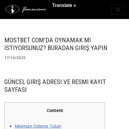
Translate »
Saltar
al
contenido
MOSTBET COM’DA OYNAMAK MI
ISTIYORSUNUZ? BURADAN GIRIŞ YAPIN
17/10/2025
GÜNCEL GIRIŞ ADRESI VE RESMI KAYIT
SAYFASI
Content
Minimum Ödeme Tutarı