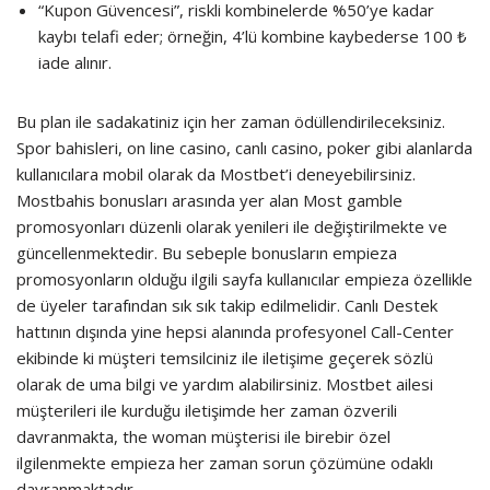
“Kupon Güvencesi”, riskli kombinelerde %50’ye kadar
kaybı telafi eder; örneğin, 4’lü kombine kaybederse 100 ₺
iade alınır.
Bu plan ile sadakatiniz için her zaman ödüllendirileceksiniz.
Spor bahisleri, on line casino, canlı casino, poker gibi alanlarda
kullanıcılara mobil olarak da Mostbet’i deneyebilirsiniz.
Mostbahis bonusları arasında yer alan Most gamble
promosyonları düzenli olarak yenileri ile değiştirilmekte ve
güncellenmektedir. Bu sebeple bonusların empieza
promosyonların olduğu ilgili sayfa kullanıcılar empieza özellikle
de üyeler tarafından sık sık takip edilmelidir. Canlı Destek
hattının dışında yine hepsi alanında profesyonel Call-Center
ekibinde ki müşteri temsilciniz ile iletişime geçerek sözlü
olarak de uma bilgi ve yardım alabilirsiniz. Mostbet ailesi
müşterileri ile kurduğu iletişimde her zaman özverili
davranmakta, the woman müşterisi ile birebir özel
ilgilenmekte empieza her zaman sorun çözümüne odaklı
davranmaktadır.