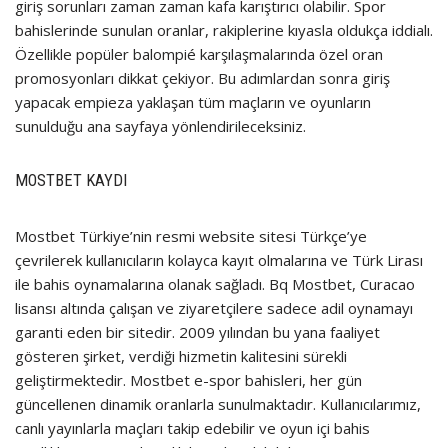
giriş sorunları zaman zaman kafa karıştırıcı olabilir. Spor
bahislerinde sunulan oranlar, rakiplerine kıyasla oldukça iddialı.
Özellikle popüler balompié karşılaşmalarında özel oran
promosyonları dikkat çekiyor. Bu adımlardan sonra giriş
yapacak empieza yaklaşan tüm maçların ve oyunların
sunulduğu ana sayfaya yönlendirileceksiniz.
MOSTBET KAYDI
Mostbet Türkiye’nin resmi website sitesi Türkçe’ye
çevrilerek kullanıcıların kolayca kayıt olmalarına ve Türk Lirası
ile bahis oynamalarına olanak sağladı. Bq Mostbet, Curacao
lisansı altında çalışan ve ziyaretçilere sadece adil oynamayı
garanti eden bir sitedir. 2009 yılından bu yana faaliyet
gösteren şirket, verdiği hizmetin kalitesini sürekli
geliştirmektedir. Mostbet e-spor bahisleri, her gün
güncellenen dinamik oranlarla sunulmaktadır. Kullanıcılarımız,
canlı yayınlarla maçları takip edebilir ve oyun içi bahis