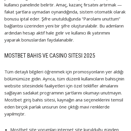
kullanıcı panelinde belirtir. Amaç, kazanç fırsatını artırmak —
fakat şartlara uymadan oynandığında, sistem otomatik olarak
bonusu iptal eder. Şifre unutulduğunda “Parolamı unuttum”
bağlantısı üzerinden yeni bir şifre oluşturulabilir. Bu adımların
ardından hesap aktif hale gelir ve kullanıcı ilk yatırımını
yaparak bonuslardan faydalanabilir.
MOSTBET BAHIS VE CASINO SITESI 2025
Tüm detaylı bilgileri öğrenmek için promosyonların yer aldığı
bölümümüze gidin. Ayrıca, tüm düzenli kullanıcıların bahisçinin
website sitesindeki faaliyetleri için özel teklifler almalarını
sağlayan sadakat programının şartlarını okumayı unutmayın.
Mostbet giriş bahis sitesi, kaynağın ana seçeneklerini temsil
eden birçok parlak unsurun öne çıktığı mavi renklerde
yapılmıştır.
Mostbet site yorumları internet site kurulduğu günden