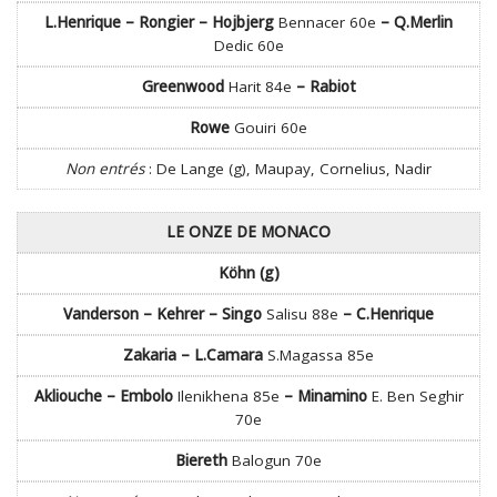
L.Henrique – Rongier – Hojbjerg
Bennacer 60e
– Q.Merlin
Dedic 60e
Greenwood
Harit 84e
– Rabiot
Rowe
Gouiri 60e
Non entrés
: De Lange (g), Maupay, Cornelius, Nadir
LE ONZE DE MONACO
Köhn (g)
Vanderson – Kehrer – Singo
Salisu 88e
– C.Henrique
Zakaria – L.Camara
S.Magassa 85e
Akliouche – Embolo
Ilenikhena 85e
– Minamino
E. Ben Seghir
70e
Biereth
Balogun 70e