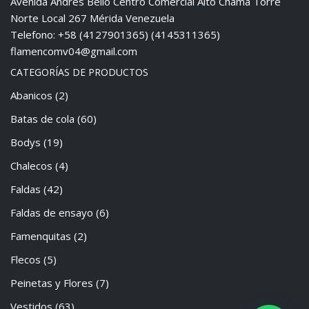
Avenida Andrés Bello Centro Comercial Alto Chama Torre
Norte Local 267 Mérida Venezuela
Telefono: +58 (4127901365) (4145311365)
flamencomv04@gmail.com
CATEGORÍAS DE PRODUCTOS
Abanicos
(2)
Batas de cola
(60)
Bodys
(19)
Chalecos
(4)
Faldas
(42)
Faldas de ensayo
(6)
Famenquitas
(2)
Flecos
(5)
Peinetas y Flores
(7)
Vestidos
(63)