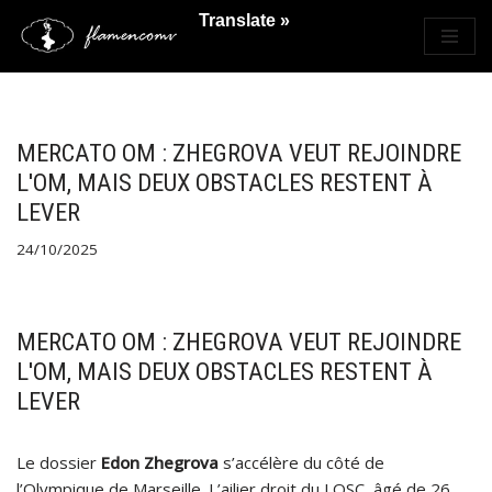
Translate »
Saltar
al
contenido
MERCATO OM : ZHEGROVA VEUT REJOINDRE
L'OM, MAIS DEUX OBSTACLES RESTENT À
LEVER
24/10/2025
MERCATO OM : ZHEGROVA VEUT REJOINDRE
L'OM, MAIS DEUX OBSTACLES RESTENT À
LEVER
Le dossier
Edon Zhegrova
s’accélère du côté de
l’Olympique de Marseille. L’ailier droit du LOSC, âgé de 26