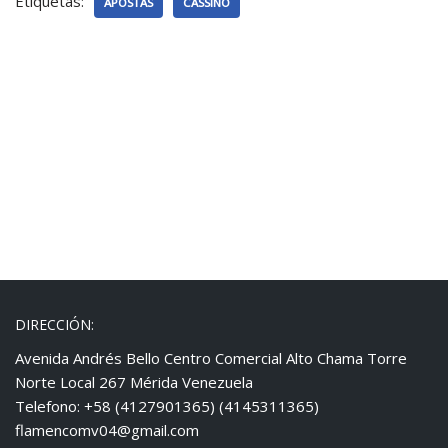
Etiquetas:
APOSTAS
CASSINO
DIRECCIÓN:
Avenida Andrés Bello Centro Comercial Alto Chama Torre
Norte Local 267 Mérida Venezuela
Telefono: +58 (4127901365) (4145311365)
flamencomv04@gmail.com