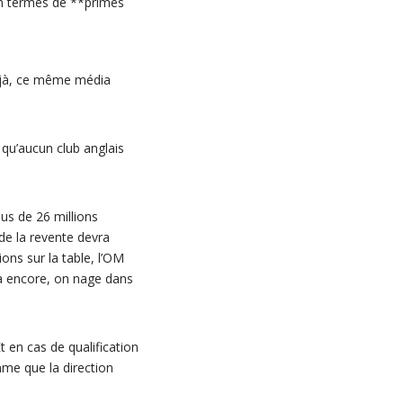
n termes de **primes
déjà, ce même média
 qu’aucun club anglais
us de 26 millions
de la revente devra
ons sur la table, l’OM
 là encore, on nage dans
 en cas de qualification
mme que la direction