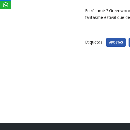
En résumé ? Greenwood br
fantasme estival que de 
Etiquetas:
APOSTAS