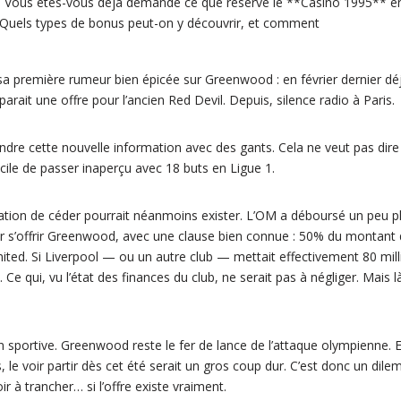
 Vous êtes-vous déjà demandé ce que réserve le **Casino 1995** e
 Quels types de bonus peut-on y découvrir, et comment
sa première rumeur bien épicée sur Greenwood : en février dernier 
parait une offre pour l’ancien Red Devil. Depuis, silence radio à Paris.
rendre cette nouvelle information avec des gants. Cela ne veut pas dire
cile de passer inaperçu avec 18 buts en Ligue 1.
ntation de céder pourrait néanmoins exister. L’OM a déboursé un peu pl
our s’offrir Greenwood, avec une clause bien connue : 50% du montant 
ted. Si Liverpool — ou un autre club — mettait effectivement 80 milli
 Ce qui, vu l’état des finances du club, ne serait pas à négliger. Mais
 sportive. Greenwood reste le fer de lance de l’attaque olympienne. Et
le voir partir dès cet été serait un gros coup dur. C’est donc un dile
ir à trancher… si l’offre existe vraiment.