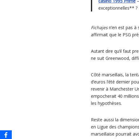
casino 1995 Prime
–
exceptionnelles** ?
Fichajes
n’en est pas à 
affirmait que le PSG pré
Autant dire qu’il faut p
ne suit Greenwood, diffi
Côté marseillais, la te
d’euros l’été dernier p
revenir à Manchester Uni
empocherait 40 millions.
les hypothèses.
Reste aussi la dimension
en Ligue des champions, 
marseillaise pourrait avo