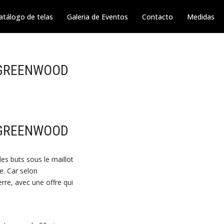
atálogo de telas
Galeria de Eventos
Contacto
Medidas
 GREENWOOD
 GREENWOOD
les buts sous le maillot
le. Car selon
erre, avec une offre qui