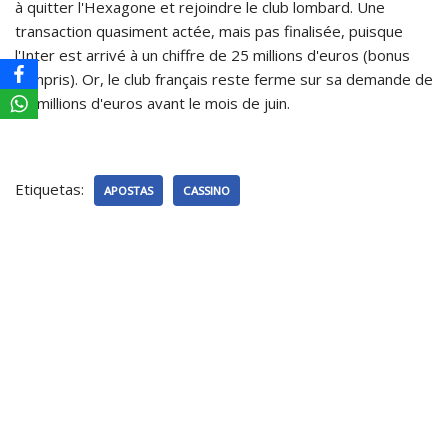
à quitter l'Hexagone et rejoindre le club lombard. Une
transaction quasiment actée, mais pas finalisée, puisque
l'Inter est arrivé à un chiffre de 25 millions d'euros (bonus
compris). Or, le club français reste ferme sur sa demande de
30 millions d'euros avant le mois de juin.
Etiquetas:
APOSTAS
CASSINO