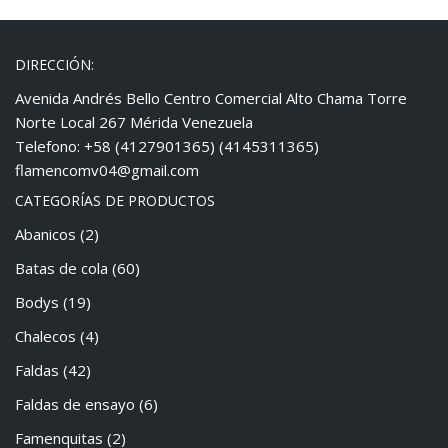
DIRECCIÓN:
Avenida Andrés Bello Centro Comercial Alto Chama Torre
Norte Local 267 Mérida Venezuela
Telefono: +58 (4127901365) (4145311365)
flamencomv04@gmail.com
CATEGORÍAS DE PRODUCTOS
Abanicos
(2)
Batas de cola
(60)
Bodys
(19)
Chalecos
(4)
Faldas
(42)
Faldas de ensayo
(6)
Famenquitas
(2)