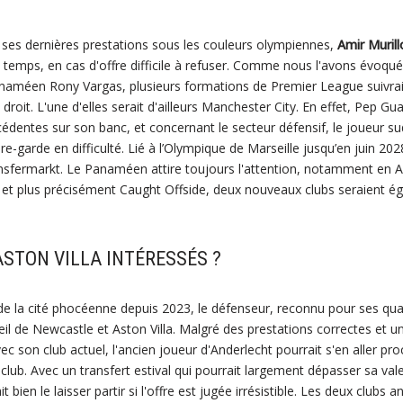
e ses dernières prestations sous les couleurs olympiennes,
Amir Murill
temps, en cas d'offre difficile à refuser. Comme nous l'avons évoqu
panaméen Rony Vargas, plusieurs formations de Premier League suivrai
roit. L'une d'elles serait d'ailleurs Manchester City. En effet, Pep Guar
dentes sur son banc, et concernant le secteur défensif, le joueur su
re-garde en difficulté. Lié à l’Olympique de Marseille jusqu’en juin 202
ansfermarkt. Le Panaméen attire toujours l'attention, notamment en An
et plus précisément Caught Offside, deux nouveaux clubs seraient é
STON VILLA INTÉRESSÉS ?
de la cité phocéenne depuis 2023, le défenseur, reconnu pour ses quali
il de Newcastle et Aston Villa. Malgré des prestations correctes et un
c son club actuel, l'ancien joueur d'Anderlecht pourrait s'en aller p
 club. Avec un transfert estival qui pourrait largement dépasser sa va
t bien le laisser partir si l'offre est jugée irrésistible. Les deux clubs 