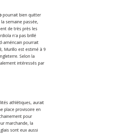
o
pourrait bien quitter
é la semaine passée,
ent de très près les
diola n'a pas brillé
d-américain pourrait
8, Murillo est estimé à 9
gleterre. Selon la
galement intéressés par
tés athlétiques, aurait
e place provisoire en
rochainement pour
leur marchande, la
anglais sont eux aussi