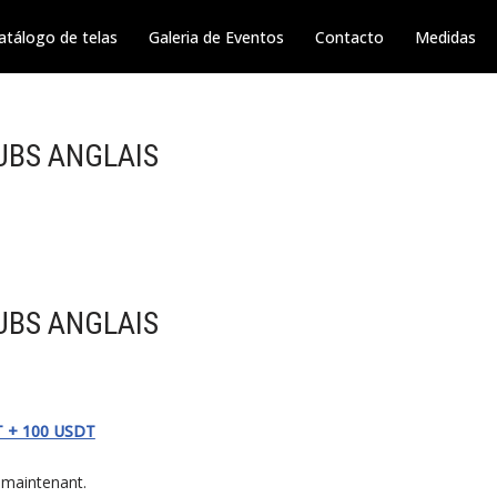
atálogo de telas
Galeria de Eventos
Contacto
Medidas
UBS ANGLAIS
UBS ANGLAIS
DT + 100 USDT
 maintenant.