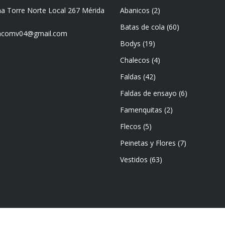
ma Torre Norte Local 267 Mérida
Abanicos
(2)
Batas de cola
(60)
mencomv04@gmail.com
Bodys
(19)
Chalecos
(4)
Faldas
(42)
Faldas de ensayo
(6)
Famenquitas
(2)
Flecos
(5)
Peinetas y Flores
(7)
Vestidos
(63)