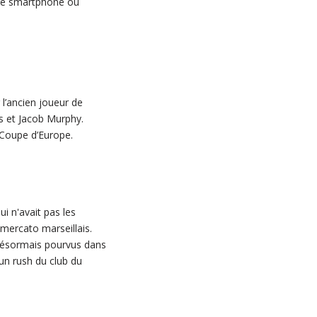
tre smartphone ou
l’ancien joueur de
s et Jacob Murphy.
n Coupe d’Europe.
i n'avait pas les
 mercato marseillais.
désormais pourvus dans
 un rush du club du