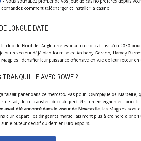
p
– Vous souhaitez profiter de vos jeux de casino préférés depuis vo
s demandez comment télécharger et installer la casino
 DE LONGUE DATE
 club du Nord de l’Angleterre évoque un contrat jusqu’en 2030 pour 
ejoint un secteur déjà bien fourni avec Anthony Gordon, Harvey Barne
es Magpies : densifier leur puissance offensive en vue de leur retour e
 TRANQUILLE AVEC ROWE ?
faisait parler dans ce mercato. Pas pour l'Olympique de Marseille, qu
is de fait, de ce transfert découle peut-être un enseignement pour le
 avait été annoncé dans le viseur de Newcastle
, les Magpies sont 
s d'un départ, les dirigeants marseillais n'ont plus à craindre a priori
 sur le buteur décisif du dernier Euro espoirs.