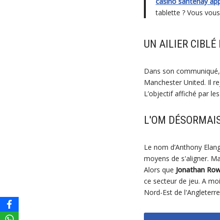
casino santenay ap
tablette ? Vous vou
UN AILIER CIBLÉ
Dans son communiqué, le
Manchester United. Il r
L’objectif affiché par l
L'OM DÉSORMAIS
Le nom d’Anthony Elanga 
moyens de s'aligner. Ma
Alors que
Jonathan Rowe
ce secteur de jeu. A moin
Nord-Est de l'Angleterre