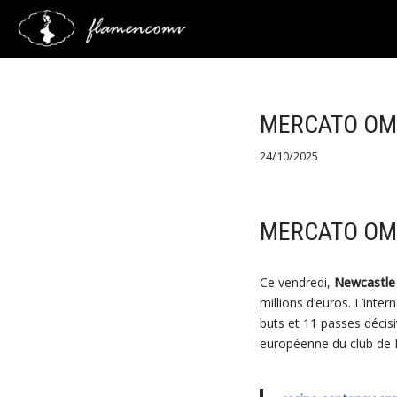
Saltar
al
contenido
MERCATO OM 
24/10/2025
MERCATO OM 
Ce vendredi,
Newcastle
millions d’euros. L’int
buts et 11 passes décis
européenne du club de 