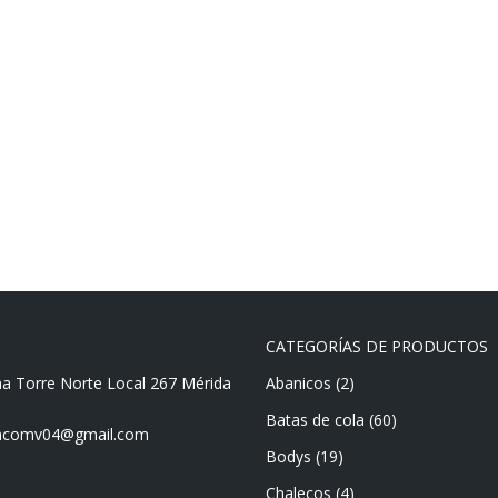
CATEGORÍAS DE PRODUCTOS
ma Torre Norte Local 267 Mérida
Abanicos
(2)
Batas de cola
(60)
mencomv04@gmail.com
Bodys
(19)
Chalecos
(4)