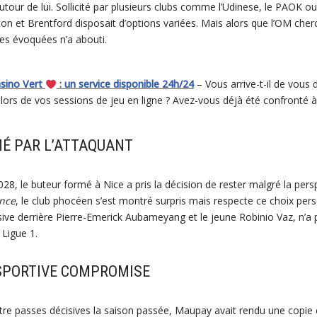
tour de lui. Sollicité par plusieurs clubs comme l’Udinese, le PAOK o
ton et Brentford disposait d’options variées. Mais alors que l’OM cherc
tes évoquées n’a abouti.
asino Vert
: un service disponible 24h/24
– Vous arrive-t-il de vous
lors de vos sessions de jeu en ligne ? Avez-vous déjà été confronté à
É PAR L’ATTAQUANT
28, le buteur formé à Nice a pris la décision de rester malgré la pers
ence
, le club phocéen s’est montré surpris mais respecte ce choix per
sive derrière Pierre-Emerick Aubameyang et le jeune Robinio Vaz, n’a 
 Ligue 1.
 SPORTIVE COMPROMISE
tre passes décisives la saison passée, Maupay avait rendu une copie 