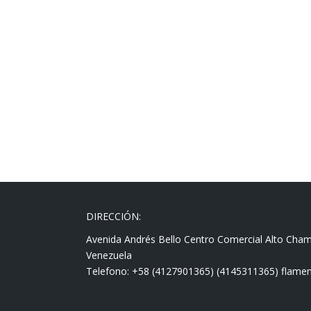
DIRECCIÓN:
Avenida Andrés Bello Centro Comercial Alto Cha
Venezuela
Telefono: +58 (4127901365) (4145311365) fla