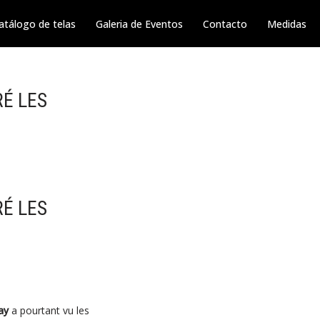
atálogo de telas
Galeria de Eventos
Contacto
Medidas
É LES
É LES
ay
a pourtant vu les