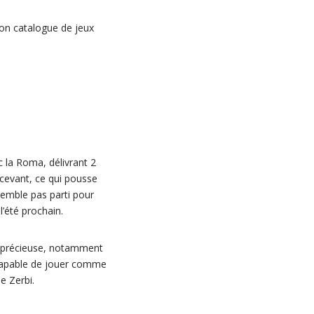
son catalogue de jeux
c la Roma, délivrant 2
écevant, ce qui pousse
 semble pas parti pour
l’été prochain.
le précieuse, notamment
, capable de jouer comme
e Zerbi.