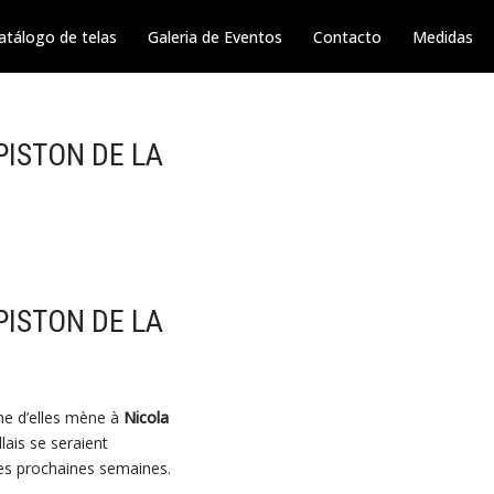
atálogo de telas
Galeria de Eventos
Contacto
Medidas
PISTON DE LA
PISTON DE LA
une d’elles mène à
Nicola
llais se seraient
 les prochaines semaines.