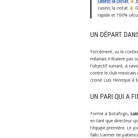
casino la ciotat
B
casino la ciotat
G
rapide et 100% sécur
UN DÉPART DANS
Forcément, vu le context
milanais n'étaient pas s
l'objectif suivant, à sa
contre le club mexicain
croisé Luis Henrique à M
UN PARI QUI A F
Formé à Botafogo,
Lui
en tant que directeur s
l'équipe première. Le jo
fallu s'armer de patienc