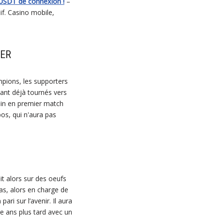
 USDT de connexion !
–
f. Casino mobile,
TER
ampions, les supporters
tant déjà tournés vers
juin en premier match
os, qui n'aura pas
it alors sur des oeufs
as, alors en charge de
ri sur l’avenir. Il aura
re ans plus tard avec un