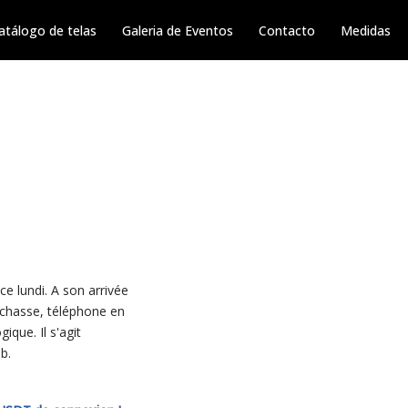
atálogo de telas
Galeria de Eventos
Contacto
Medidas
ce lundi. A son arrivée
n chasse, téléphone en
ique. Il s'agit
b.