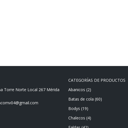
CATEGORÍAS DE PRODUCTOS
ma Torre Norte Local 267 Mérida
Abanicos
(2)
Batas de cola
(60)
mencomv04@gmail.com
Bodys
(19)
Chalecos
(4)
Faldas
(42)