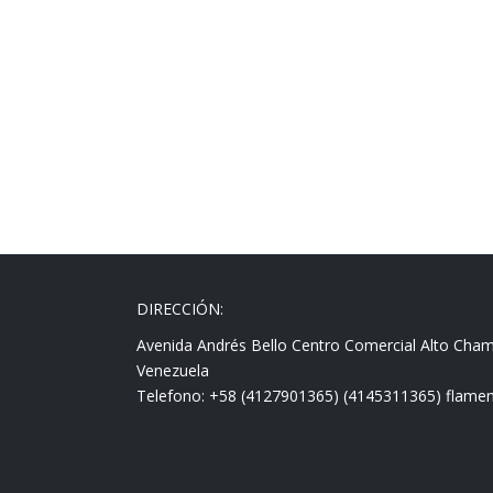
DIRECCIÓN:
Avenida Andrés Bello Centro Comercial Alto Cha
Venezuela
Telefono: +58 (4127901365) (4145311365) fla