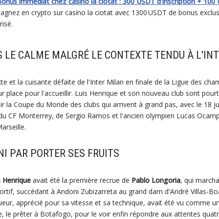
onus immédiat chez casino la ciotat : 300 USDT d’inscription + 100
agnez en crypto sur casino la ciotat avec 1300 USDT de bonus exclusi
isé.
 LE CALME MALGRÉ LE CONTEXTE TENDU À L'IN
e et la cuisante défaite de l'Inter Milan en finale de la Ligue des ch
ur place pour l'accueillir. Luis Henrique et son nouveau club sont pour
voir la Coupe du Monde des clubs qui arrivent à grand pas, avec le 18 
 du CF Monterrey, de Sergio Ramos et l'ancien olympien Lucas Ocamp
arseille.
INI PAR PORTER SES FRUITS
s Henrique
avait été la première recrue de
Pablo Longoria
, qui marcha
portif, succédant à Andoni Zubizarreta au grand dam d'André Villas-Bo
ueur, apprécié pour sa vitesse et sa technique, avait été vu comme un pa
e, le prêter à Botafogo, pour le voir enfin répondre aux attentes quat