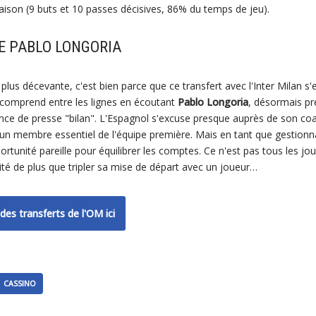
saison (9 buts et 10 passes décisives, 86% du temps de jeu).
E PABLO LONGORIA
 plus décevante, c'est bien parce que ce transfert avec l'Inter Milan s'es
on comprend entre les lignes en écoutant
Pablo Longoria
, désormais pré
ence de presse "bilan". L'Espagnol s'excuse presque auprès de son c
 un membre essentiel de l'équipe première. Mais en tant que gestionna
rtunité pareille pour équilibrer les comptes. Ce n'est pas tous les jou
ité de plus que tripler sa mise de départ avec un joueur…
des transferts de l'OM ici
CASSINO