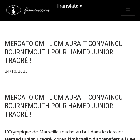
Translate »
Saltar
al
contenido
MERCATO OM : L'OM AURAIT CONVAINCU
BOURNEMOUTH POUR HAMED JUNIOR
TRAORÉ !
24/10/2025
MERCATO OM : L'OM AURAIT CONVAINCU
BOURNEMOUTH POUR HAMED JUNIOR
TRAORÉ !
L’Olympique de Marseille touche au but dans le dossier
Hamed Junior Traoré
. Après
l'imbroglio du transfert à l'OM