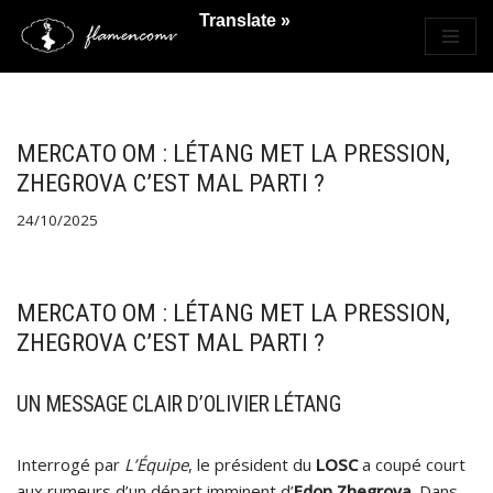
Translate »
Saltar
al
contenido
MERCATO OM : LÉTANG MET LA PRESSION,
ZHEGROVA C’EST MAL PARTI ?
24/10/2025
MERCATO OM : LÉTANG MET LA PRESSION,
ZHEGROVA C’EST MAL PARTI ?
UN MESSAGE CLAIR D’OLIVIER LÉTANG
Interrogé par
L’Équipe
, le président du
LOSC
a coupé court
aux rumeurs d’un départ imminent d’
Edon Zhegrova
. Dans