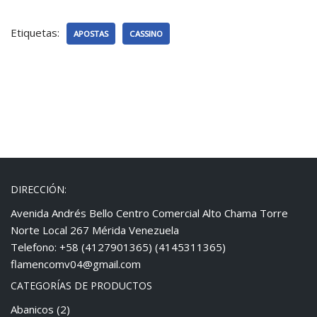
Etiquetas:
APOSTAS
CASSINO
DIRECCIÓN:
Avenida Andrés Bello Centro Comercial Alto Chama Torre
Norte Local 267 Mérida Venezuela
Telefono: +58 (4127901365) (4145311365)
flamencomv04@gmail.com
CATEGORÍAS DE PRODUCTOS
Abanicos
(2)