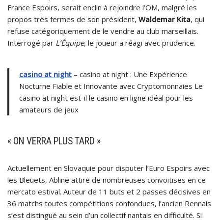
France Espoirs, serait enclin à rejoindre l’OM, malgré les
propos très fermes de son président,
Waldemar Kita
, qui
refuse catégoriquement de le vendre au club marseillais.
Interrogé par
L’Équipe
, le joueur a réagi avec prudence.
casino at night
– casino at night : Une Expérience
Nocturne Fiable et Innovante avec Cryptomonnaies Le
casino at night est-il le casino en ligne idéal pour les
amateurs de jeux
« ON VERRA PLUS TARD »
Actuellement en Slovaquie pour disputer l’Euro Espoirs avec
les Bleuets, Abline attire de nombreuses convoitises en ce
mercato estival. Auteur de 11 buts et 2 passes décisives en
36 matchs toutes compétitions confondues, l’ancien Rennais
s’est distingué au sein d’un collectif nantais en difficulté. Si