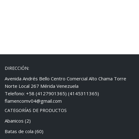
DIRECCIÓN:
Avenida Andrés Bello Centro Comercial Alto Chama Torre
Norte Local 267 Mérida Venezuela
Telefono: +58 (4127901365) (4145311365)
flamencomv04@gmail.com
CATEGORÍAS DE PRODUCTOS
Abanicos
(2)
Batas de cola
(60)