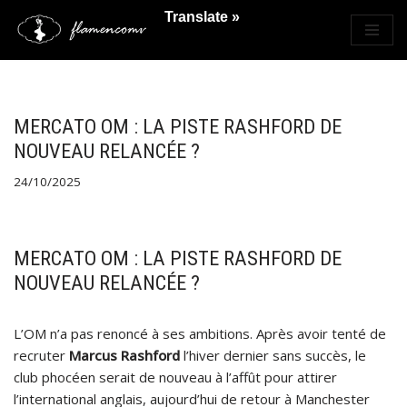
Translate »
Saltar
al
contenido
MERCATO OM : LA PISTE RASHFORD DE
NOUVEAU RELANCÉE ?
24/10/2025
MERCATO OM : LA PISTE RASHFORD DE
NOUVEAU RELANCÉE ?
L’OM n’a pas renoncé à ses ambitions. Après avoir tenté de
recruter
Marcus Rashford
l’hiver dernier sans succès, le
club phocéen serait de nouveau à l’affût pour attirer
l’international anglais, aujourd’hui de retour à Manchester