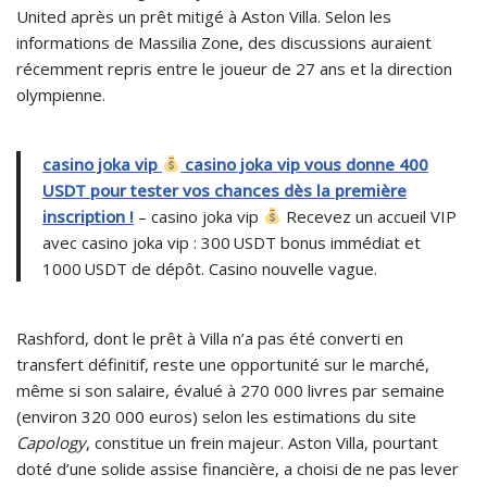
United après un prêt mitigé à Aston Villa. Selon les
informations de Massilia Zone, des discussions auraient
récemment repris entre le joueur de 27 ans et la direction
olympienne.
casino joka vip
casino joka vip vous donne 400
USDT pour tester vos chances dès la première
inscription !
– casino joka vip
Recevez un accueil VIP
avec casino joka vip : 300 USDT bonus immédiat et
1000 USDT de dépôt. Casino nouvelle vague.
Rashford, dont le prêt à Villa n’a pas été converti en
transfert définitif, reste une opportunité sur le marché,
même si son salaire, évalué à 270 000 livres par semaine
(environ 320 000 euros) selon les estimations du site
Capology
, constitue un frein majeur. Aston Villa, pourtant
doté d’une solide assise financière, a choisi de ne pas lever