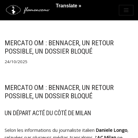
Translate »
Saltar
al
contenido
MERCATO OM : BENNACER, UN RETOUR
POSSIBLE, UN DOSSIER BLOQUÉ
24/10/2025
MERCATO OM : BENNACER, UN RETOUR
POSSIBLE, UN DOSSIER BLOQUÉ
UN DÉPART ACTÉ DU CÔTÉ DE MILAN
Selon les informations du journaliste italien
Daniele Longo
,
relayées par plusieurs médias transalpins, l’
AC Milan
ne