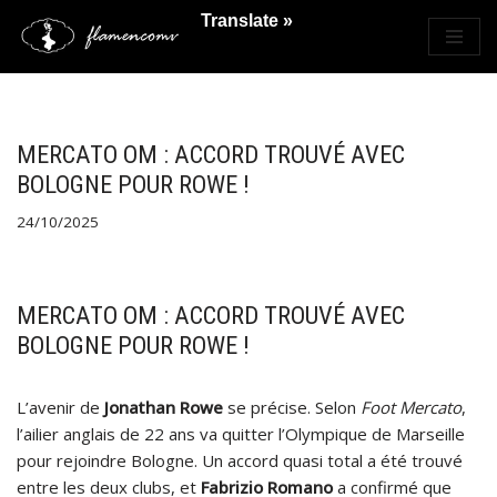
Translate »
Saltar
al
contenido
MERCATO OM : ACCORD TROUVÉ AVEC
BOLOGNE POUR ROWE !
24/10/2025
MERCATO OM : ACCORD TROUVÉ AVEC
BOLOGNE POUR ROWE !
L’avenir de
Jonathan Rowe
se précise. Selon
Foot Mercato
,
l’ailier anglais de 22 ans va quitter l’Olympique de Marseille
pour rejoindre Bologne. Un accord quasi total a été trouvé
entre les deux clubs, et
Fabrizio Romano
a confirmé que