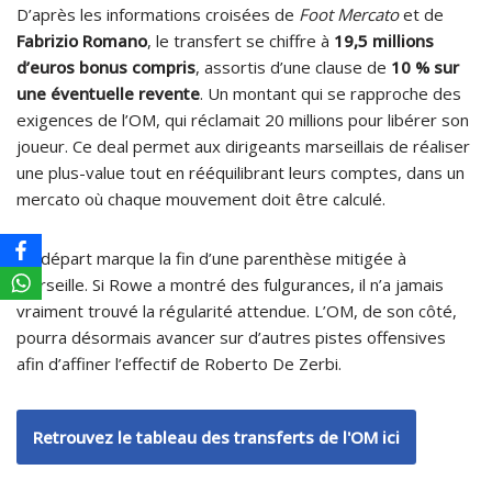
D’après les informations croisées de
Foot Mercato
et de
Fabrizio Romano
, le transfert se chiffre à
19,5 millions
d’euros bonus compris
, assortis d’une clause de
10 % sur
une éventuelle revente
. Un montant qui se rapproche des
exigences de l’OM, qui réclamait 20 millions pour libérer son
joueur. Ce deal permet aux dirigeants marseillais de réaliser
une plus-value tout en rééquilibrant leurs comptes, dans un
mercato où chaque mouvement doit être calculé.
Ce départ marque la fin d’une parenthèse mitigée à
Marseille. Si Rowe a montré des fulgurances, il n’a jamais
vraiment trouvé la régularité attendue. L’OM, de son côté,
pourra désormais avancer sur d’autres pistes offensives
afin d’affiner l’effectif de Roberto De Zerbi.
Retrouvez le tableau des transferts de l'OM ici