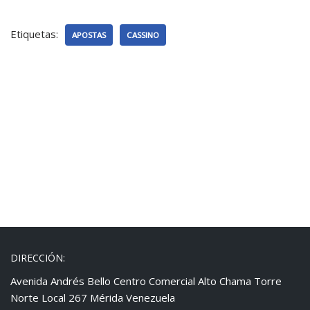
Etiquetas:
APOSTAS
CASSINO
DIRECCIÓN:
Avenida Andrés Bello Centro Comercial Alto Chama Torre
Norte Local 267 Mérida Venezuela