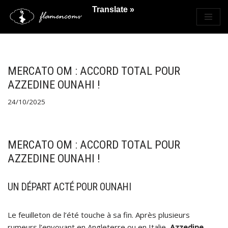
Translate »
Saltar
al
contenido
MERCATO OM : ACCORD TOTAL POUR
AZZEDINE OUNAHI !
24/10/2025
MERCATO OM : ACCORD TOTAL POUR
AZZEDINE OUNAHI !
UN DÉPART ACTÉ POUR OUNAHI
Le feuilleton de l’été touche à sa fin. Après plusieurs
rumeurs l’envoyant en Angleterre ou en Italie,
Azzedine