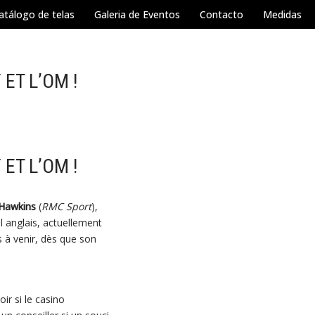
atálogo de telas
Galeria de Eventos
Contacto
Medidas
ET L’OM !
ET L’OM !
 Hawkins
(
RMC
Sport
),
l anglais, actuellement
rs à venir, dès que son
ir si le casino