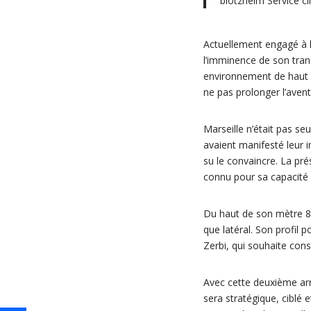
blotzheim Service cl
Actuellement engagé à l
l’imminence de son trans
environnement de haut ni
ne pas prolonger l’aven
Marseille n’était pas se
avaient manifesté leur i
su le convaincre. La pré
connu pour sa capacité 
Du haut de son mètre 82,
que latéral. Son profil 
Zerbi, qui souhaite con
Avec cette deuxième arr
sera stratégique, ciblé 