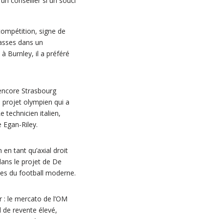
un conseiller si un souci
compétition, signe de
lasses dans un
à Burnley, il a préféré
u encore Strasbourg
e projet olympien qui a
 technicien italien,
 Egan-Riley.
en tant qu’axial droit
dans le projet de De
ces du football moderne.
r : le mercato de l’OM
l de revente élevé,