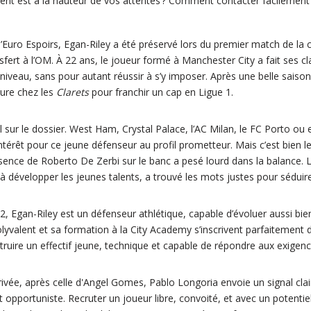
ient est à la hauteur de vos attentes ? Comment contacter facilement 
’Euro Espoirs, Egan-Riley a été préservé lors du premier match de la 
fert à l’OM. À 22 ans, le joueur formé à Manchester City a fait ses c
veau, sans pour autant réussir à s’y imposer. Après une belle saison 
ture chez les
Clarets
pour franchir un cap en Ligue 1.
ul sur le dossier. West Ham, Crystal Palace, l’AC Milan, le FC Porto o
ntérêt pour ce jeune défenseur au profil prometteur. Mais c’est bien l
sence de Roberto De Zerbi sur le banc a pesé lourd dans la balance. Le
à développer les jeunes talents, a trouvé les mots justes pour séduire
 Egan-Riley est un défenseur athlétique, capable d’évoluer aussi bien 
polyvalent et sa formation à la City Academy s’inscrivent parfaitement 
struire un effectif jeune, technique et capable de répondre aux exigen
ivée, après celle d'Angel Gomes, Pablo Longoria envoie un signal clai
et opportuniste. Recruter un joueur libre, convoité, et avec un potentie