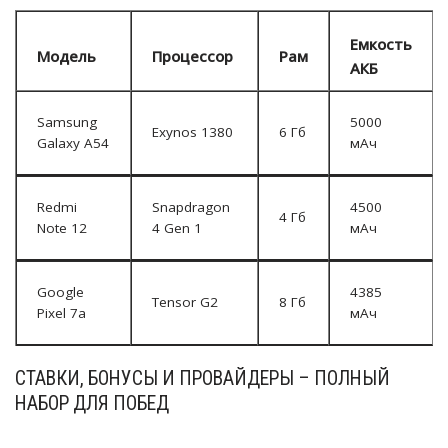
Емкость
Модель
Процессор
Рам
АКБ
Samsung
5000
Exynos 1380
6 Гб
Galaxy A54
мАч
Redmi
Snapdragon
4500
4 Гб
Note 12
4 Gen 1
мАч
Google
4385
Tensor G2
8 Гб
Pixel 7a
мАч
СТАВКИ, БОНУСЫ И ПРОВАЙДЕРЫ – ПОЛНЫЙ
НАБОР ДЛЯ ПОБЕД