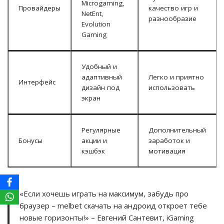
Microgaming,
Провайдеры
качество игр и
NetEnt,
разнообразие
Evolution
Gaming
Удобный и
адаптивный
Легко и приятно
Интерфейс
дизайн под
использовать
экран
Регулярные
Дополнительный
Бонусы
акции и
заработок и
кэшбэк
мотивация
«Если хочешь играть на максимум, забудь про
браузер – melbet скачать на андроид откроет тебе
новые горизонты!» – Евгений Сантевит, iGaming