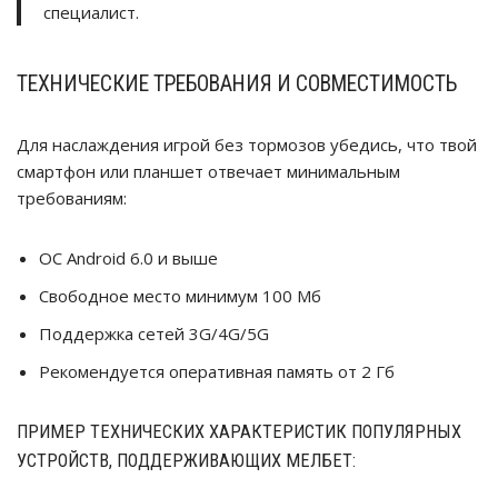
специалист.
ТЕХНИЧЕСКИЕ ТРЕБОВАНИЯ И СОВМЕСТИМОСТЬ
Для наслаждения игрой без тормозов убедись, что твой
смартфон или планшет отвечает минимальным
требованиям:
ОС Android 6.0 и выше
Свободное место минимум 100 Мб
Поддержка сетей 3G/4G/5G
Рекомендуется оперативная память от 2 Гб
ПРИМЕР ТЕХНИЧЕСКИХ ХАРАКТЕРИСТИК ПОПУЛЯРНЫХ
УСТРОЙСТВ, ПОДДЕРЖИВАЮЩИХ МЕЛБЕТ: