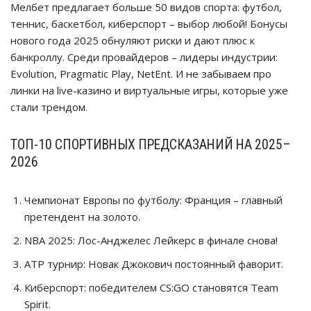
Мелбет предлагает больше 50 видов спорта: футбол,
теннис, баскетбол, киберспорт – выбор любой! Бонусы
нового года 2025 обнуляют риски и дают плюс к
банкроллу. Среди провайдеров – лидеры индустрии:
Evolution, Pragmatic Play, NetEnt. И не забываем про
линки на live-казино и виртуальные игры, которые уже
стали трендом.
ТОП-10 СПОРТИВНЫХ ПРЕДСКАЗАНИЙ НА 2025–
2026
Чемпионат Европы по футболу: Франция – главный
претендент на золото.
NBA 2025: Лос-Анджелес Лейкерс в финале снова!
ATP турнир: Новак Джокович постоянный фаворит.
Киберспорт: победителем CS:GO становятся Team
Spirit.