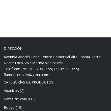
DIRECCIÓN:
Avenida Andrés Bello Centro Comercial Alto Chama Torre
Norte Local 267 Mérida Venezuela
Telefono: +58 (4127901365) (4145311365)
flamencomv04@gmail.com
CATEGORÍAS DE PRODUCTOS
Abanicos
(2)
Batas de cola
(60)
Bodys
(19)