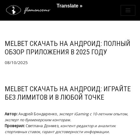
Translate »
Saltar
al
contenido
MELBET СКАЧАТЬ НА АНДРОИД: ПОЛНЫЙ
ОБЗОР ПРИЛОЖЕНИЯ В 2025 ГОДУ
08/10/2025
MELBET СКАЧАТЬ НА АНДРОИД: ИГРАЙТЕ
БЕЗ ЛИМИТОВ И В ЛЮБОЙ ТОЧКЕ
Автор:
Андрей Бондаренко,
эксперт iGaming с 10-летним опытом,
эксперт по букмекерским конторам.
Проверил:
Светлана Донмез,
контент-редактор и аналитик
спортивных ставок, гарант достоверности информации.