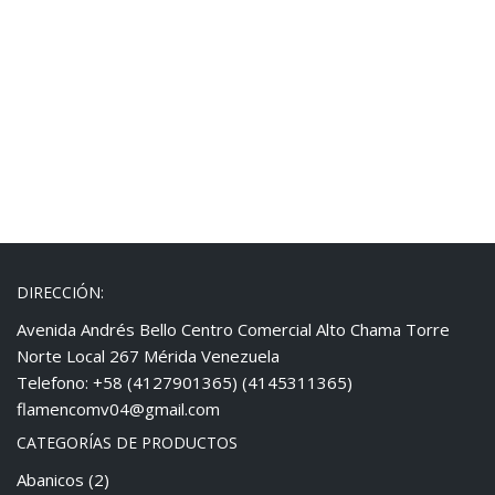
DIRECCIÓN:
Avenida Andrés Bello Centro Comercial Alto Chama Torre
Norte Local 267 Mérida Venezuela
Telefono: +58 (4127901365) (4145311365)
flamencomv04@gmail.com
CATEGORÍAS DE PRODUCTOS
Abanicos
(2)