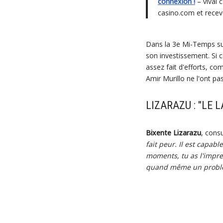
connexion !
– vival 
casino.com et rece
Dans la 3e Mi-Temps su
son investissement. Si 
assez fait d'efforts, com
Amir Murillo ne l'ont p
LIZARAZU : "LE
Bixente Lizarazu
, cons
fait peur. Il est capab
moments, tu as l'impres
quand même un prob