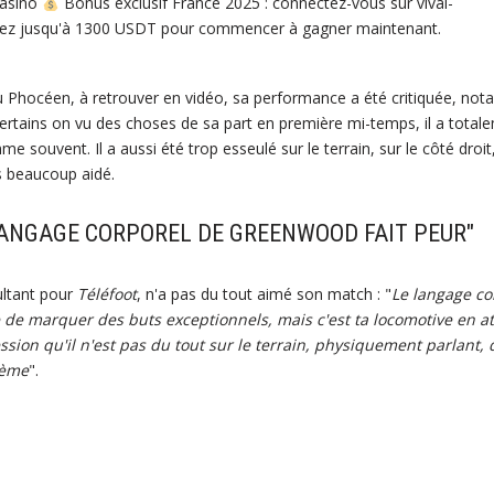
casino
Bonus exclusif France 2025 : connectez-vous sur vival-
vez jusqu'à 1300 USDT pour commencer à gagner maintenant.
 Phocéen, à retrouver en vidéo, sa performance a été critiquée, no
certains on vu des choses de sa part en première mi-temps, il a total
me souvent. Il a aussi été trop esseulé sur le terrain, sur le côté droi
as beaucoup aidé.
 LANGAGE CORPOREL DE GREENWOOD FAIT PEUR"
ultant pour
Téléfoot
, n'a pas du tout aimé son match : "
Le langage c
le de marquer des buts exceptionnels, mais c'est ta locomotive en at
sion qu'il n'est pas du tout sur le terrain, physiquement parlant, 
lème
".