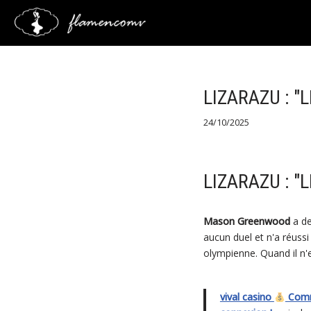
Saltar
al
contenido
LIZARAZU : 
24/10/2025
LIZARAZU : 
Mason Greenwood
a de
aucun duel et n'a réuss
olympienne. Quand il n'e
vival casino
Comme